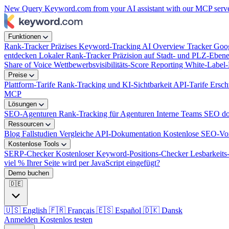
New
Query Keyword.com from your AI assistant with our MCP serv
week?
Funktionen
Rank-Tracker
Präzises Keyword-Tracking
AI Overview Tracker
Goog
entdecken
Lokaler Rank-Tracker
Präzision auf Stadt- und PLZ-Eben
Share of Voice
Wettbewerbsvisibilitäts-Score
Reporting
White-Label-
Preise
Plattform-Tarife
Rank-Tracking und KI-Sichtbarkeit
API-Tarife
Ersch
MCP
Lösungen
SEO-Agenturen
Rank-Tracking für Agenturen
Interne Teams
SEO dop
Ressourcen
Blog
Fallstudien
Vergleiche
API-Dokumentation
Kostenlose SEO-Vo
Kostenlose Tools
SERP-Checker
Kostenloser Keyword-Positions-Checker
Lesbarkeit
viel % Ihrer Seite wird per JavaScript eingefügt?
Demo buchen
🇩🇪
🇺🇸
English
🇫🇷
Français
🇪🇸
Español
🇩🇰
Dansk
Anmelden
Kostenlos testen