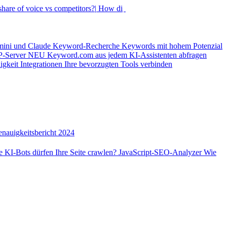
hare of voice vs competitors?|
How did my rankings move this
mini und Claude
Keyword-Recherche
Keywords mit hohem Potenzial
-Server
NEU
Keyword.com aus jedem KI-Assistenten abfragen
igkeit
Integrationen
Ihre bevorzugten Tools verbinden
nauigkeitsbericht 2024
 KI-Bots dürfen Ihre Seite crawlen?
JavaScript-SEO-Analyzer
Wie