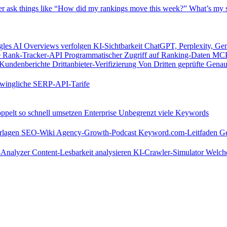
er
ask things like “How did my rankings move this week?”
What’s my s
les AI Overviews verfolgen
KI-Sichtbarkeit
ChatGPT, Perplexity, Ge
e
Rank-Tracker-API
Programmatischer Zugriff auf Ranking-Daten
MCP
Kundenberichte
Drittanbieter-Verifizierung
Von Dritten geprüfte Genau
wingliche SERP-API-Tarife
pelt so schnell umsetzen
Enterprise
Unbegrenzt viele Keywords
rlagen
SEO-Wiki
Agency-Growth-Podcast
Keyword.com-Leitfaden
Ge
s-Analyzer
Content-Lesbarkeit analysieren
KI-Crawler-Simulator
Welche