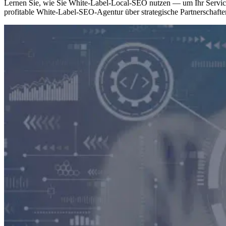
Lernen Sie, wie Sie White-Label-Local-SEO nutzen — um Ihr Service-
profitable White-Label-SEO-Agentur über strategische Partnerschafte