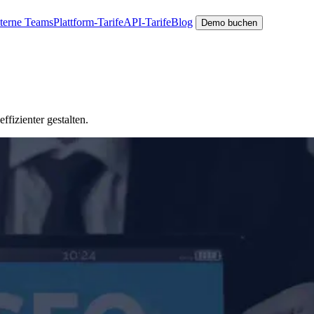
nterne Teams
Plattform-Tarife
API-Tarife
Blog
Demo buchen
fizienter gestalten.