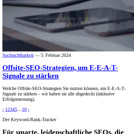
Suchsichtbarkeit
— 5. Februar 2024
Offsite-SEO-Strategien, um E-E-A-T-
Signale zu stärken
Welche Offsite-SEO-Strategien Sie nutzen können, um E-E-A-T-
Signale zu stärken – wir haben sie alle abgedeckt (inklusive
Erfolgsmessung).
‹
1
2
3
4
5
…
10
›
Der Keyword-Rank-Tracker
Für smarte, leidenschaftliche SEOs, die