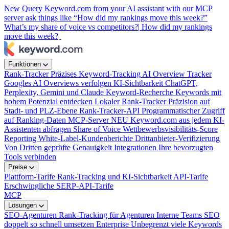
New
Query Keyword.com from your AI assistant with our MCP
server
ask things like “How did my rankings move this week?”
What’s my share of voice vs competitors?|
How did my rankings
move this week?
|
Funktionen
Rank-Tracker
Präzises Keyword-Tracking
AI Overview Tracker
Googles AI Overviews verfolgen
KI-Sichtbarkeit
ChatGPT,
Perplexity, Gemini und Claude
Keyword-Recherche
Keywords mit
hohem Potenzial entdecken
Lokaler Rank-Tracker
Präzision auf
Stadt- und PLZ-Ebene
Rank-Tracker-API
Programmatischer Zugriff
auf Ranking-Daten
MCP-Server
NEU
Keyword.com aus jedem KI-
Assistenten abfragen
Share of Voice
Wettbewerbsvisibilitäts-Score
Reporting
White-Label-Kundenberichte
Drittanbieter-Verifizierung
Von Dritten geprüfte Genauigkeit
Integrationen
Ihre bevorzugten
Tools verbinden
Preise
Plattform-Tarife
Rank-Tracking und KI-Sichtbarkeit
API-Tarife
Erschwingliche SERP-API-Tarife
MCP
Lösungen
SEO-Agenturen
Rank-Tracking für Agenturen
Interne Teams
SEO
doppelt so schnell umsetzen
Enterprise
Unbegrenzt viele Keywords