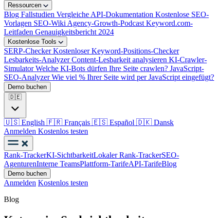
Ressourcen
Blog
Fallstudien
Vergleiche
API-Dokumentation
Kostenlose SEO-
Vorlagen
SEO-Wiki
Agency-Growth-Podcast
Keyword.com-
Leitfaden
Genauigkeitsbericht 2024
Kostenlose Tools
SERP-Checker
Kostenloser Keyword-Positions-Checker
Lesbarkeits-Analyzer
Content-Lesbarkeit analysieren
KI-Crawler-
Simulator
Welche KI-Bots dürfen Ihre Seite crawlen?
JavaScript-
SEO-Analyzer
Wie viel % Ihrer Seite wird per JavaScript eingefügt?
Demo buchen
🇩🇪
🇺🇸
English
🇫🇷
Français
🇪🇸
Español
🇩🇰
Dansk
Anmelden
Kostenlos testen
Rank-Tracker
KI-Sichtbarkeit
Lokaler Rank-Tracker
SEO-
Agenturen
Interne Teams
Plattform-Tarife
API-Tarife
Blog
Demo buchen
Anmelden
Kostenlos testen
Blog