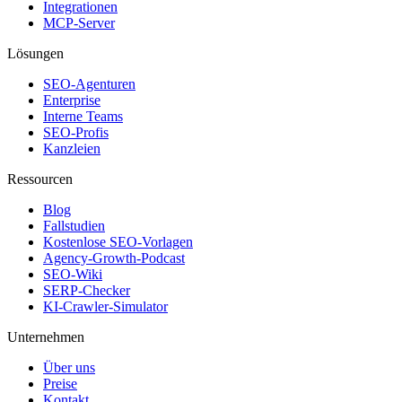
Integrationen
MCP-Server
Lösungen
SEO-Agenturen
Enterprise
Interne Teams
SEO-Profis
Kanzleien
Ressourcen
Blog
Fallstudien
Kostenlose SEO-Vorlagen
Agency-Growth-Podcast
SEO-Wiki
SERP-Checker
KI-Crawler-Simulator
Unternehmen
Über uns
Preise
Kontakt