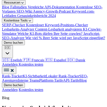
Ressourcen
Blog
Fallstudien
Vergleiche
API-Dokumentation
Kostenlose SEO-
Vorlagen
SEO-Wiki
Agency-Growth-Podcast
Keyword.com-
Leitfaden
Genauigkeitsbericht 2024
Kostenlose Tools
SERP-Checker
Kostenloser Keyword-Positions-Checker
Lesbarkeits-Analyzer
Content-Lesbarkeit analysieren
KI-Crawler-
Simulator
Welche KI-Bots dürfen Ihre Seite crawlen?
JavaScript-
SEO-Analyzer
Wie viel % Ihrer Seite wird per JavaScript eingefügt?
Demo buchen
🇩🇪
🇺🇸
English
🇫🇷
Français
🇪🇸
Español
🇩🇰
Dansk
Anmelden
Kostenlos testen
Rank-Tracker
KI-Sichtbarkeit
Lokaler Rank-Tracker
SEO-
Agenturen
Interne Teams
Plattform-Tarife
API-Tarife
Blog
Demo buchen
Anmelden
Kostenlos testen
Blog