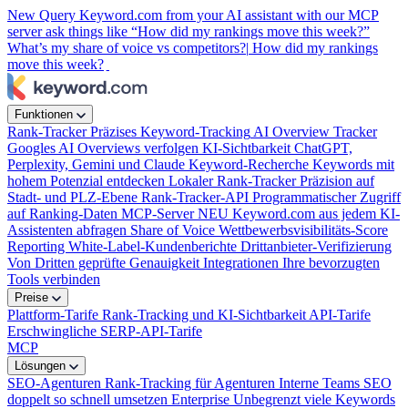
New
Query Keyword.com from your AI assistant with our MCP
server
ask things like “How did my rankings move this week?”
What’s my share of voice vs competitors?|
How did my rankings
move this week?
|
Funktionen
Rank-Tracker
Präzises Keyword-Tracking
AI Overview Tracker
Googles AI Overviews verfolgen
KI-Sichtbarkeit
ChatGPT,
Perplexity, Gemini und Claude
Keyword-Recherche
Keywords mit
hohem Potenzial entdecken
Lokaler Rank-Tracker
Präzision auf
Stadt- und PLZ-Ebene
Rank-Tracker-API
Programmatischer Zugriff
auf Ranking-Daten
MCP-Server
NEU
Keyword.com aus jedem KI-
Assistenten abfragen
Share of Voice
Wettbewerbsvisibilitäts-Score
Reporting
White-Label-Kundenberichte
Drittanbieter-Verifizierung
Von Dritten geprüfte Genauigkeit
Integrationen
Ihre bevorzugten
Tools verbinden
Preise
Plattform-Tarife
Rank-Tracking und KI-Sichtbarkeit
API-Tarife
Erschwingliche SERP-API-Tarife
MCP
Lösungen
SEO-Agenturen
Rank-Tracking für Agenturen
Interne Teams
SEO
doppelt so schnell umsetzen
Enterprise
Unbegrenzt viele Keywords