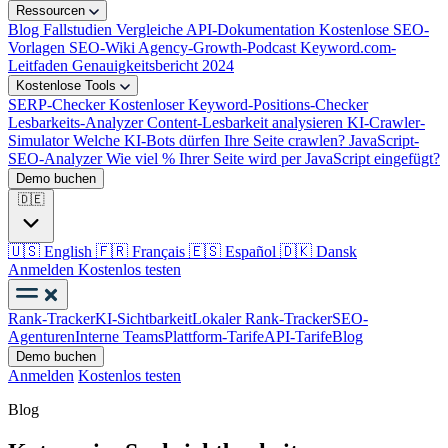
Ressourcen
Blog
Fallstudien
Vergleiche
API-Dokumentation
Kostenlose SEO-
Vorlagen
SEO-Wiki
Agency-Growth-Podcast
Keyword.com-
Leitfaden
Genauigkeitsbericht 2024
Kostenlose Tools
SERP-Checker
Kostenloser Keyword-Positions-Checker
Lesbarkeits-Analyzer
Content-Lesbarkeit analysieren
KI-Crawler-
Simulator
Welche KI-Bots dürfen Ihre Seite crawlen?
JavaScript-
SEO-Analyzer
Wie viel % Ihrer Seite wird per JavaScript eingefügt?
Demo buchen
🇩🇪
🇺🇸
English
🇫🇷
Français
🇪🇸
Español
🇩🇰
Dansk
Anmelden
Kostenlos testen
Rank-Tracker
KI-Sichtbarkeit
Lokaler Rank-Tracker
SEO-
Agenturen
Interne Teams
Plattform-Tarife
API-Tarife
Blog
Demo buchen
Anmelden
Kostenlos testen
Blog