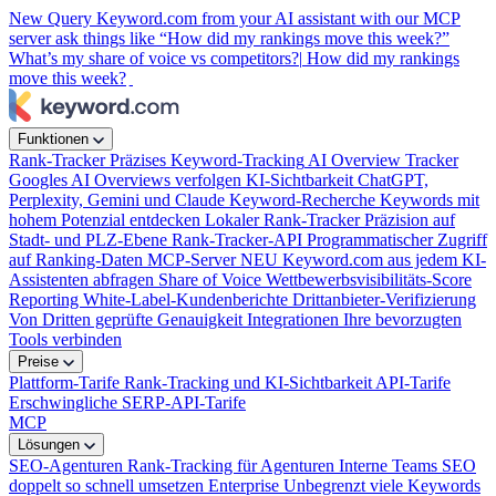
New
Query Keyword.com from your AI assistant with our MCP
server
ask things like “How did my rankings move this week?”
What’s my share of voice vs competitors?|
How did my rankings
move this week?
Funktionen
Rank-Tracker
Präzises Keyword-Tracking
AI Overview Tracker
Googles AI Overviews verfolgen
KI-Sichtbarkeit
ChatGPT,
Perplexity, Gemini und Claude
Keyword-Recherche
Keywords mit
hohem Potenzial entdecken
Lokaler Rank-Tracker
Präzision auf
Stadt- und PLZ-Ebene
Rank-Tracker-API
Programmatischer Zugriff
auf Ranking-Daten
MCP-Server
NEU
Keyword.com aus jedem KI-
Assistenten abfragen
Share of Voice
Wettbewerbsvisibilitäts-Score
Reporting
White-Label-Kundenberichte
Drittanbieter-Verifizierung
Von Dritten geprüfte Genauigkeit
Integrationen
Ihre bevorzugten
Tools verbinden
Preise
Plattform-Tarife
Rank-Tracking und KI-Sichtbarkeit
API-Tarife
Erschwingliche SERP-API-Tarife
MCP
Lösungen
SEO-Agenturen
Rank-Tracking für Agenturen
Interne Teams
SEO
doppelt so schnell umsetzen
Enterprise
Unbegrenzt viele Keywords