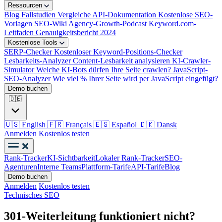
Ressourcen
Blog
Fallstudien
Vergleiche
API-Dokumentation
Kostenlose SEO-
Vorlagen
SEO-Wiki
Agency-Growth-Podcast
Keyword.com-
Leitfaden
Genauigkeitsbericht 2024
Kostenlose Tools
SERP-Checker
Kostenloser Keyword-Positions-Checker
Lesbarkeits-Analyzer
Content-Lesbarkeit analysieren
KI-Crawler-
Simulator
Welche KI-Bots dürfen Ihre Seite crawlen?
JavaScript-
SEO-Analyzer
Wie viel % Ihrer Seite wird per JavaScript eingefügt?
Demo buchen
🇩🇪
🇺🇸
English
🇫🇷
Français
🇪🇸
Español
🇩🇰
Dansk
Anmelden
Kostenlos testen
Rank-Tracker
KI-Sichtbarkeit
Lokaler Rank-Tracker
SEO-
Agenturen
Interne Teams
Plattform-Tarife
API-Tarife
Blog
Demo buchen
Anmelden
Kostenlos testen
Technisches SEO
301-Weiterleitung funktioniert nicht?