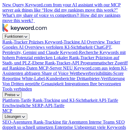
New
Query Keyword.com from your AI assistant with our MCP
server
ask things like “How did my rankings move this week?”
What’s my share of voice vs competitors?|
How did my rankings
move this week?
Funktionen
Rank-Tracker
Präzises Keyword-Tracking
AI Overview Tracker
Googles AI Overviews verfolgen
KI-Sichtbarkeit
ChatGPT,
Perplexity, Gemini und Claude
Keyword-Recherche
Keywords mit
hohem Potenzial entdecken
Lokaler Rank-Tracker
Präzision auf
Stadt- und PLZ-Ebene
Rank-Tracker-API
Programmatischer Zugriff
auf Ranking-Daten
MCP-Server
NEU
Keyword.com aus jedem KI-
Assistenten abfragen
Share of Voice
Wettbewerbsvisibilitäts-Score
Reporting
White-Label-Kundenberichte
Drittanbieter-Verifizierung
Von Dritten geprüfte Genauigkeit
Integrationen
Ihre bevorzugten
Tools verbinden
Preise
Plattform-Tarife
Rank-Tracking und KI-Sichtbarkeit
API-Tarife
Erschwingliche SERP-API-Tarife
MCP
Lösungen
SEO-Agenturen
Rank-Tracking für Agenturen
Interne Teams
SEO
doppelt so schnell umsetzen
Enterprise
Unbegrenzt viele Keywords