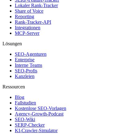
Lokaler Rank-Tracker
Share of Voice
Reporting
Rank-Tracker-API
Integrationen
MCP-Server
Lösungen
SEO-Agenturen
Enterprise
Interne Teams
SEO-Profis
Kanzleien
Ressourcen
Blog
Fallstudien
Kostenlose SEO-Vorlagen
Agency-Growth-Podcast
SEO-Wiki
SERP-Checker
KI-Crawler-Simulator