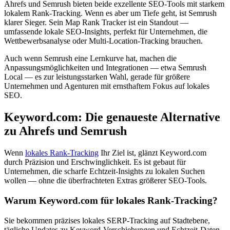
Ahrefs und Semrush bieten beide exzellente SEO-Tools mit starkem
lokalem Rank-Tracking. Wenn es aber um Tiefe geht, ist Semrush
klarer Sieger. Sein Map Rank Tracker ist ein Standout —
umfassende lokale SEO-Insights, perfekt für Unternehmen, die
Wettbewerbsanalyse oder Multi-Location-Tracking brauchen.
Auch wenn Semrush eine Lernkurve hat, machen die
Anpassungsmöglichkeiten und Integrationen — etwa Semrush
Local — es zur leistungsstarken Wahl, gerade für größere
Unternehmen und Agenturen mit ernsthaftem Fokus auf lokales
SEO.
Keyword.com: Die genaueste Alternative
zu Ahrefs und Semrush
Wenn
lokales Rank-Tracking
Ihr Ziel ist, glänzt Keyword.com
durch Präzision und Erschwinglichkeit. Es ist gebaut für
Unternehmen, die scharfe Echtzeit-Insights zu lokalen Suchen
wollen — ohne die überfrachteten Extras größerer SEO-Tools.
Warum Keyword.com für lokales Rank-Tracking?
Sie bekommen präzises lokales SERP-Tracking auf Stadtebene,
tägliche Updates zu Keyword-Verschiebungen und Echtzeit-Daten,