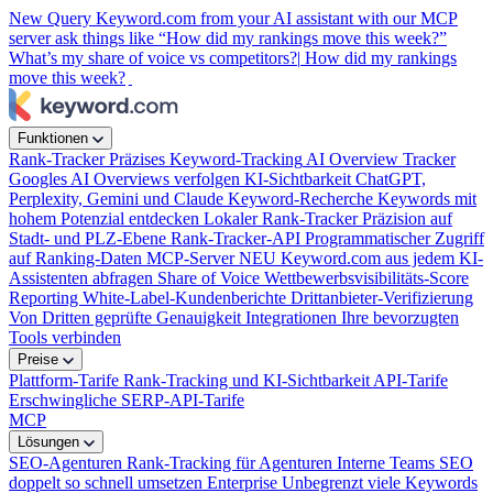
New
Query Keyword.com from your AI assistant with our MCP
server
ask things like “How did my rankings move this week?”
What’s my share of voice vs competitors?|
How did my rankings
move this week?
|
Funktionen
Rank-Tracker
Präzises Keyword-Tracking
AI Overview Tracker
Googles AI Overviews verfolgen
KI-Sichtbarkeit
ChatGPT,
Perplexity, Gemini und Claude
Keyword-Recherche
Keywords mit
hohem Potenzial entdecken
Lokaler Rank-Tracker
Präzision auf
Stadt- und PLZ-Ebene
Rank-Tracker-API
Programmatischer Zugriff
auf Ranking-Daten
MCP-Server
NEU
Keyword.com aus jedem KI-
Assistenten abfragen
Share of Voice
Wettbewerbsvisibilitäts-Score
Reporting
White-Label-Kundenberichte
Drittanbieter-Verifizierung
Von Dritten geprüfte Genauigkeit
Integrationen
Ihre bevorzugten
Tools verbinden
Preise
Plattform-Tarife
Rank-Tracking und KI-Sichtbarkeit
API-Tarife
Erschwingliche SERP-API-Tarife
MCP
Lösungen
SEO-Agenturen
Rank-Tracking für Agenturen
Interne Teams
SEO
doppelt so schnell umsetzen
Enterprise
Unbegrenzt viele Keywords