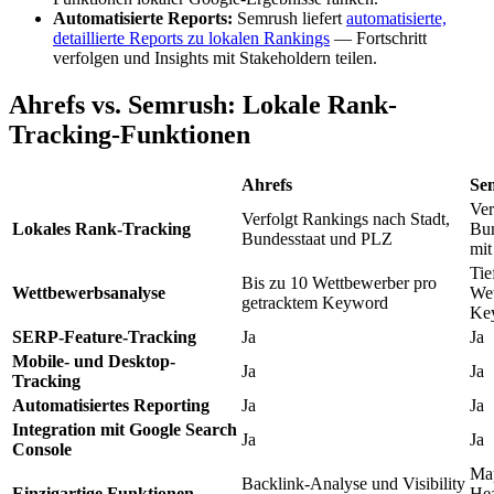
Automatisierte Reports:
Semrush liefert
automatisierte,
detaillierte Reports zu lokalen Rankings
— Fortschritt
verfolgen und Insights mit Stakeholdern teilen.
Ahrefs vs. Semrush: Lokale Rank-
Tracking-Funktionen
Ahrefs
Se
Ver
Verfolgt Rankings nach Stadt,
Lokales Rank-Tracking
Bun
Bundesstaat und PLZ
mit
Tie
Bis zu 10 Wettbewerber pro
Wettbewerbsanalyse
Wet
getracktem Keyword
Ke
SERP-Feature-Tracking
Ja
Ja
Mobile- und Desktop-
Ja
Ja
Tracking
Automatisiertes Reporting
Ja
Ja
Integration mit Google Search
Ja
Ja
Console
Map
Backlink-Analyse und Visibility
Einzigartige Funktionen
Hea