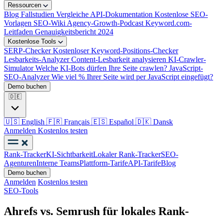
Ressourcen
Blog
Fallstudien
Vergleiche
API-Dokumentation
Kostenlose SEO-
Vorlagen
SEO-Wiki
Agency-Growth-Podcast
Keyword.com-
Leitfaden
Genauigkeitsbericht 2024
Kostenlose Tools
SERP-Checker
Kostenloser Keyword-Positions-Checker
Lesbarkeits-Analyzer
Content-Lesbarkeit analysieren
KI-Crawler-
Simulator
Welche KI-Bots dürfen Ihre Seite crawlen?
JavaScript-
SEO-Analyzer
Wie viel % Ihrer Seite wird per JavaScript eingefügt?
Demo buchen
🇩🇪
🇺🇸
English
🇫🇷
Français
🇪🇸
Español
🇩🇰
Dansk
Anmelden
Kostenlos testen
Rank-Tracker
KI-Sichtbarkeit
Lokaler Rank-Tracker
SEO-
Agenturen
Interne Teams
Plattform-Tarife
API-Tarife
Blog
Demo buchen
Anmelden
Kostenlos testen
SEO-Tools
Ahrefs vs. Semrush für lokales Rank-