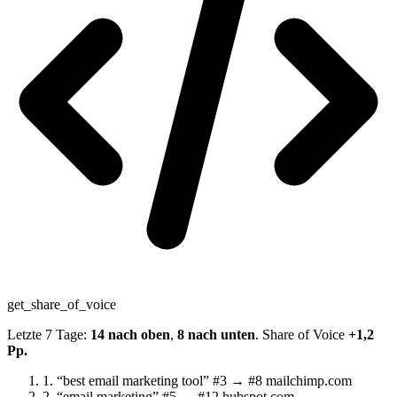
get_share_of_voice
Letzte 7 Tage:
14 nach oben
,
8 nach unten
. Share of Voice
+1,2
Pp.
1.
“best email marketing tool”
#3 → #8
mailchimp.com
2.
“email marketing”
#5 → #12
hubspot.com