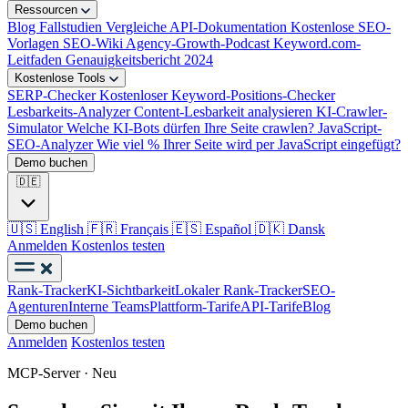
Ressourcen
Blog
Fallstudien
Vergleiche
API-Dokumentation
Kostenlose SEO-
Vorlagen
SEO-Wiki
Agency-Growth-Podcast
Keyword.com-
Leitfaden
Genauigkeitsbericht 2024
Kostenlose Tools
SERP-Checker
Kostenloser Keyword-Positions-Checker
Lesbarkeits-Analyzer
Content-Lesbarkeit analysieren
KI-Crawler-
Simulator
Welche KI-Bots dürfen Ihre Seite crawlen?
JavaScript-
SEO-Analyzer
Wie viel % Ihrer Seite wird per JavaScript eingefügt?
Demo buchen
🇩🇪
🇺🇸
English
🇫🇷
Français
🇪🇸
Español
🇩🇰
Dansk
Anmelden
Kostenlos testen
Rank-Tracker
KI-Sichtbarkeit
Lokaler Rank-Tracker
SEO-
Agenturen
Interne Teams
Plattform-Tarife
API-Tarife
Blog
Demo buchen
Anmelden
Kostenlos testen
MCP-Server · Neu