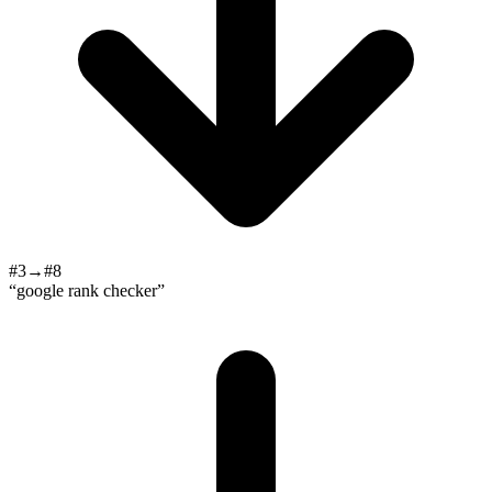
#3→#8
“google rank checker”