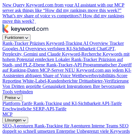
New
Query Keyword.com from your AI assistant with our MCP
server
ask things like “How did my rankings move this week?”
What’s my share of voice vs competitors?|
How did my rankings
move this week?
|
Funktionen
Rank-Tracker
Präzises Keyword-Tracking
AI Overview Tracker
Googles AI Overviews verfolgen
KI-Sichtbarkeit
ChatGPT,
Perplexity, Gemini und Claude
Keyword-Recherche
Keywords mit
hohem Potenzial entdecken
Lokaler Rank-Tracker
Präzision auf
Stadt- und PLZ-Ebene
Rank-Tracker-API
Programmatischer Zugriff
auf Ranking-Daten
MCP-Server
NEU
Keyword.com aus jedem KI-
Assistenten abfragen
Share of Voice
Wettbewerbsvisibilitäts-Score
Reporting
White-Label-Kundenberichte
Drittanbieter-Verifizierung
Von Dritten geprüfte Genauigkeit
Integrationen
Ihre bevorzugten
Tools verbinden
Preise
Plattform-Tarife
Rank-Tracking und KI-Sichtbarkeit
API-Tarife
Erschwingliche SERP-API-Tarife
MCP
Lösungen
SEO-Agenturen
Rank-Tracking für Agenturen
Interne Teams
SEO
doppelt so schnell umsetzen
Enterprise
Unbegrenzt viele Keywords