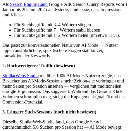
Als
Search Engine Land
Google-Ads-Search-Query-Reports vom 1.
Januar bis 20. Juni 2025 analysierte, fanden sie, dass Impressions
und Klicks:
Für Suchbegriffe mit 3–4 Wörtern stiegen.
Für Suchbegriffe mit 7+ Wörtern stabil blieben.
Für Suchbegriffe mit 1–2 Wörtern fielen (um etwa 11 %).
Das passt zur konversationellen Natur von AI Mode — Nutzer
tippen ausführlichere, spezifischere Fragen statt kurzer,
transaktionaler Keywords.
2. Hochwertigerer Traffic (bewiesen)
SimilarWebs Studie
mit über 100k AI-Mode-Nutzern zeigte, dass
Besucher aus AI-Mode-Sessions mehr Zeit on-site verbringen und
mehr Seiten pro Session ansehen — verglichen mit traditionellen
Google-Ergebnissen. Das suggeriert: Während das Gesamt-Klick-
Volumen schrumpfen mag, steigt die Engagement-Qualität und das
Conversion-Potenzial.
3. Längere Such-Sessions (noch nicht bewiesen)
Dieselbe SimilarWeb-Studie fand, dass Google Search
durchschnittlich 5,6 Suchen pro Session hat — AI Mode bewegt