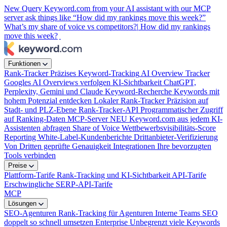
New
Query Keyword.com from your AI assistant with our MCP
server
ask things like “How did my rankings move this week?”
What’s my share of voice vs competitors?|
How did my rankings
move this week?
|
Funktionen
Rank-Tracker
Präzises Keyword-Tracking
AI Overview Tracker
Googles AI Overviews verfolgen
KI-Sichtbarkeit
ChatGPT,
Perplexity, Gemini und Claude
Keyword-Recherche
Keywords mit
hohem Potenzial entdecken
Lokaler Rank-Tracker
Präzision auf
Stadt- und PLZ-Ebene
Rank-Tracker-API
Programmatischer Zugriff
auf Ranking-Daten
MCP-Server
NEU
Keyword.com aus jedem KI-
Assistenten abfragen
Share of Voice
Wettbewerbsvisibilitäts-Score
Reporting
White-Label-Kundenberichte
Drittanbieter-Verifizierung
Von Dritten geprüfte Genauigkeit
Integrationen
Ihre bevorzugten
Tools verbinden
Preise
Plattform-Tarife
Rank-Tracking und KI-Sichtbarkeit
API-Tarife
Erschwingliche SERP-API-Tarife
MCP
Lösungen
SEO-Agenturen
Rank-Tracking für Agenturen
Interne Teams
SEO
doppelt so schnell umsetzen
Enterprise
Unbegrenzt viele Keywords