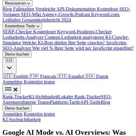
Ressourcen
Blog
Fallstudien
Vergleiche
API-Dokumentation
Kostenlose SEO-
Vorlagen
SEO-Wiki
Agency-Growth-Podcast
Keyword.com-
Leitfaden
Genauigkeitsbericht 2024
Kostenlose Tools
SERP-Checker
Kostenloser Keyword-Positions-Checker
Lesbarkeits-Analyzer
Content-Lesbarkeit analysieren
KI-Crawler-
Simulator
Welche KI-Bots dürfen Ihre Seite crawlen?
JavaScript-
SEO-Analyzer
Wie viel % Ihrer Seite wird per JavaScript eingefügt?
Demo buchen
🇩🇪
🇺🇸
English
🇫🇷
Français
🇪🇸
Español
🇩🇰
Dansk
Anmelden
Kostenlos testen
Rank-Tracker
KI-Sichtbarkeit
Lokaler Rank-Tracker
SEO-
Agenturen
Interne Teams
Plattform-Tarife
API-Tarife
Blog
Demo buchen
Anmelden
Kostenlos testen
KI-Suchsichtbarkeit
Google AI Mode vs. AI Overviews: Was