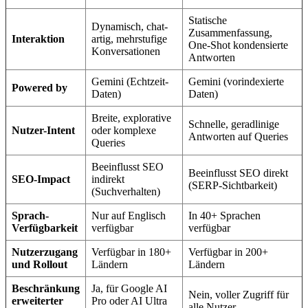
Statische
Dynamisch, chat-
Zusammenfassung,
Interaktion
artig, mehrstufige
One-Shot kondensierte
Konversationen
Antworten
Gemini (Echtzeit-
Gemini (vorindexierte
Powered by
Daten)
Daten)
Breite, explorative
Schnelle, geradlinige
Nutzer-Intent
oder komplexe
Antworten auf Queries
Queries
Beeinflusst SEO
Beeinflusst SEO direkt
SEO-Impact
indirekt
(SERP-Sichtbarkeit)
(Suchverhalten)
Sprach-
Nur auf Englisch
In 40+ Sprachen
Verfügbarkeit
verfügbar
verfügbar
Nutzerzugang
Verfügbar in 180+
Verfügbar in 200+
und Rollout
Ländern
Ländern
Beschränkung
Ja, für Google AI
Nein, voller Zugriff für
erweiterter
Pro oder AI Ultra
alle Nutzer