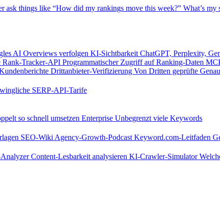
er
ask things like “How did my rankings move this week?”
What’s my s
les AI Overviews verfolgen
KI-Sichtbarkeit
ChatGPT, Perplexity, Ge
e
Rank-Tracker-API
Programmatischer Zugriff auf Ranking-Daten
MCP
Kundenberichte
Drittanbieter-Verifizierung
Von Dritten geprüfte Genau
wingliche SERP-API-Tarife
pelt so schnell umsetzen
Enterprise
Unbegrenzt viele Keywords
rlagen
SEO-Wiki
Agency-Growth-Podcast
Keyword.com-Leitfaden
Ge
s-Analyzer
Content-Lesbarkeit analysieren
KI-Crawler-Simulator
Welche