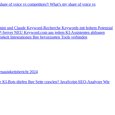
hare of voice vs competitors?|
What’s my share of voice vs
mini und Claude
Keyword-Recherche
Keywords mit hohem Potenzial
-Server
NEU
Keyword.com aus jedem KI-Assistenten abfragen
igkeit
Integrationen
Ihre bevorzugten Tools verbinden
nauigkeitsbericht 2024
 KI-Bots dürfen Ihre Seite crawlen?
JavaScript-SEO-Analyzer
Wie