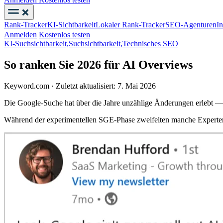
Rank-Tracker
KI-Sichtbarkeit
Lokaler Rank-Tracker
SEO-Agenturen
I
Anmelden
Kostenlos testen
KI-Suchsichtbarkeit,
Suchsichtbarkeit,
Technisches SEO
So ranken Sie 2026 für AI Overviews
Keyword.com
·
Zuletzt aktualisiert: 7. Mai 2026
Die Google-Suche hat über die Jahre unzählige Änderungen erlebt —
Während der experimentellen SGE-Phase zweifelten manche Experten,