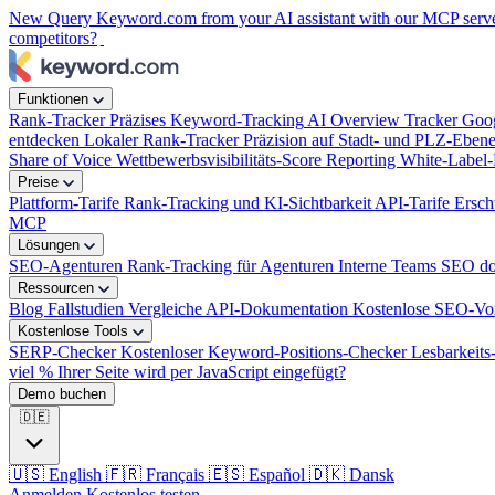
New
Query Keyword.com from your AI assistant with our MCP serv
competitors?
Funktionen
Rank-Tracker
Präzises Keyword-Tracking
AI Overview Tracker
Goog
entdecken
Lokaler Rank-Tracker
Präzision auf Stadt- und PLZ-Eben
Share of Voice
Wettbewerbsvisibilitäts-Score
Reporting
White-Label-
Preise
Plattform-Tarife
Rank-Tracking und KI-Sichtbarkeit
API-Tarife
Ersch
MCP
Lösungen
SEO-Agenturen
Rank-Tracking für Agenturen
Interne Teams
SEO dop
Ressourcen
Blog
Fallstudien
Vergleiche
API-Dokumentation
Kostenlose SEO-Vo
Kostenlose Tools
SERP-Checker
Kostenloser Keyword-Positions-Checker
Lesbarkeit
viel % Ihrer Seite wird per JavaScript eingefügt?
Demo buchen
🇩🇪
🇺🇸
English
🇫🇷
Français
🇪🇸
Español
🇩🇰
Dansk
Anmelden
Kostenlos testen