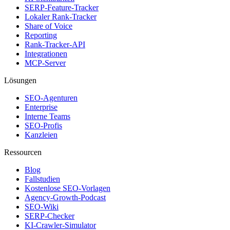
SERP-Feature-Tracker
Lokaler Rank-Tracker
Share of Voice
Reporting
Rank-Tracker-API
Integrationen
MCP-Server
Lösungen
SEO-Agenturen
Enterprise
Interne Teams
SEO-Profis
Kanzleien
Ressourcen
Blog
Fallstudien
Kostenlose SEO-Vorlagen
Agency-Growth-Podcast
SEO-Wiki
SERP-Checker
KI-Crawler-Simulator