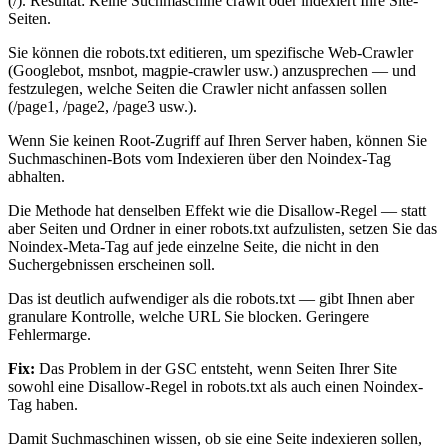
(/). Resultat: Keine Suchmaschine crawlt oder indexiert Ihre Site-
Seiten.
Sie können die robots.txt editieren, um spezifische Web-Crawler
(Googlebot, msnbot, magpie-crawler usw.) anzusprechen — und
festzulegen, welche Seiten die Crawler nicht anfassen sollen
(/page1, /page2, /page3 usw.).
Wenn Sie keinen Root-Zugriff auf Ihren Server haben, können Sie
Suchmaschinen-Bots vom Indexieren über den Noindex-Tag
abhalten.
Die Methode hat denselben Effekt wie die Disallow-Regel — statt
aber Seiten und Ordner in einer robots.txt aufzulisten, setzen Sie das
Noindex-Meta-Tag auf jede einzelne Seite, die nicht in den
Suchergebnissen erscheinen soll.
Das ist deutlich aufwendiger als die robots.txt — gibt Ihnen aber
granulare Kontrolle, welche URL Sie blocken. Geringere
Fehlermarge.
Fix:
Das Problem in der GSC entsteht, wenn Seiten Ihrer Site
sowohl eine Disallow-Regel in robots.txt als auch einen Noindex-
Tag haben.
Damit Suchmaschinen wissen, ob sie eine Seite indexieren sollen,