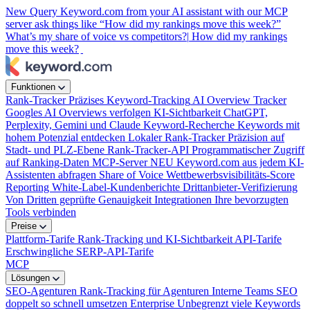
New
Query Keyword.com from your AI assistant with our MCP
server
ask things like “How did my rankings move this week?”
What’s my share of voice vs competitors?|
How did my rankings
move this week?
Funktionen
Rank-Tracker
Präzises Keyword-Tracking
AI Overview Tracker
Googles AI Overviews verfolgen
KI-Sichtbarkeit
ChatGPT,
Perplexity, Gemini und Claude
Keyword-Recherche
Keywords mit
hohem Potenzial entdecken
Lokaler Rank-Tracker
Präzision auf
Stadt- und PLZ-Ebene
Rank-Tracker-API
Programmatischer Zugriff
auf Ranking-Daten
MCP-Server
NEU
Keyword.com aus jedem KI-
Assistenten abfragen
Share of Voice
Wettbewerbsvisibilitäts-Score
Reporting
White-Label-Kundenberichte
Drittanbieter-Verifizierung
Von Dritten geprüfte Genauigkeit
Integrationen
Ihre bevorzugten
Tools verbinden
Preise
Plattform-Tarife
Rank-Tracking und KI-Sichtbarkeit
API-Tarife
Erschwingliche SERP-API-Tarife
MCP
Lösungen
SEO-Agenturen
Rank-Tracking für Agenturen
Interne Teams
SEO
doppelt so schnell umsetzen
Enterprise
Unbegrenzt viele Keywords