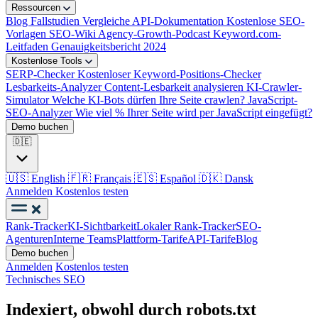
Ressourcen
Blog
Fallstudien
Vergleiche
API-Dokumentation
Kostenlose SEO-
Vorlagen
SEO-Wiki
Agency-Growth-Podcast
Keyword.com-
Leitfaden
Genauigkeitsbericht 2024
Kostenlose Tools
SERP-Checker
Kostenloser Keyword-Positions-Checker
Lesbarkeits-Analyzer
Content-Lesbarkeit analysieren
KI-Crawler-
Simulator
Welche KI-Bots dürfen Ihre Seite crawlen?
JavaScript-
SEO-Analyzer
Wie viel % Ihrer Seite wird per JavaScript eingefügt?
Demo buchen
🇩🇪
🇺🇸
English
🇫🇷
Français
🇪🇸
Español
🇩🇰
Dansk
Anmelden
Kostenlos testen
Rank-Tracker
KI-Sichtbarkeit
Lokaler Rank-Tracker
SEO-
Agenturen
Interne Teams
Plattform-Tarife
API-Tarife
Blog
Demo buchen
Anmelden
Kostenlos testen
Technisches SEO
Indexiert, obwohl durch robots.txt