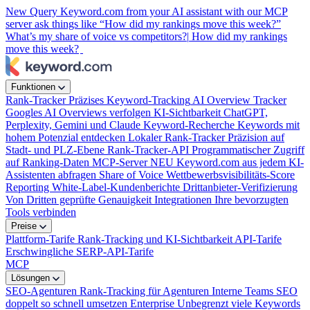
New
Query Keyword.com from your AI assistant with our MCP
server
ask things like “How did my rankings move this week?”
What’s my share of voice vs competitors?|
How did my rankings
move this week?
Funktionen
Rank-Tracker
Präzises Keyword-Tracking
AI Overview Tracker
Googles AI Overviews verfolgen
KI-Sichtbarkeit
ChatGPT,
Perplexity, Gemini und Claude
Keyword-Recherche
Keywords mit
hohem Potenzial entdecken
Lokaler Rank-Tracker
Präzision auf
Stadt- und PLZ-Ebene
Rank-Tracker-API
Programmatischer Zugriff
auf Ranking-Daten
MCP-Server
NEU
Keyword.com aus jedem KI-
Assistenten abfragen
Share of Voice
Wettbewerbsvisibilitäts-Score
Reporting
White-Label-Kundenberichte
Drittanbieter-Verifizierung
Von Dritten geprüfte Genauigkeit
Integrationen
Ihre bevorzugten
Tools verbinden
Preise
Plattform-Tarife
Rank-Tracking und KI-Sichtbarkeit
API-Tarife
Erschwingliche SERP-API-Tarife
MCP
Lösungen
SEO-Agenturen
Rank-Tracking für Agenturen
Interne Teams
SEO
doppelt so schnell umsetzen
Enterprise
Unbegrenzt viele Keywords