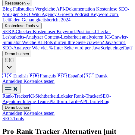
Ressourcen
Blog
Fallstudien
Vergleiche
API-Dokumentation
Kostenlose SEO-
Vorlagen
SEO-Wiki
Agency-Growth-Podcast
Keyword.com-
Leitfaden
Genauigkeitsbericht 2024
Kostenlose Tools
SERP-Checker
Kostenloser Keyword-Positions-Checker
Lesbarkeits-Analyzer
Content-Lesbarkeit analysieren
KI-Crawler-
Simulator
Welche KI-Bots dürfen Ihre Seite crawlen?
JavaScript-
SEO-Analyzer
Wie viel % Ihrer Seite wird per JavaScript eingefügt?
Demo buchen
🇩🇪
🇺🇸
English
🇫🇷
Français
🇪🇸
Español
🇩🇰
Dansk
Anmelden
Kostenlos testen
Rank-Tracker
KI-Sichtbarkeit
Lokaler Rank-Tracker
SEO-
Agenturen
Interne Teams
Plattform-Tarife
API-Tarife
Blog
Demo buchen
Anmelden
Kostenlos testen
SEO-Tools
Pro-Rank-Tracker-Alternativen [mit