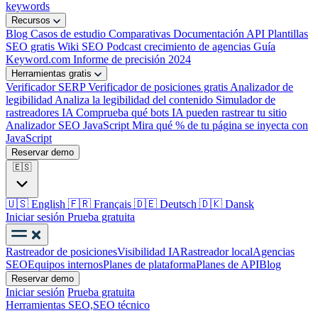
keywords
Recursos
Blog
Casos de estudio
Comparativas
Documentación API
Plantillas
SEO gratis
Wiki SEO
Podcast crecimiento de agencias
Guía
Keyword.com
Informe de precisión 2024
Herramientas gratis
Verificador SERP
Verificador de posiciones gratis
Analizador de
legibilidad
Analiza la legibilidad del contenido
Simulador de
rastreadores IA
Comprueba qué bots IA pueden rastrear tu sitio
Analizador SEO JavaScript
Mira qué % de tu página se inyecta con
JavaScript
Reservar demo
🇪🇸
🇺🇸
English
🇫🇷
Français
🇩🇪
Deutsch
🇩🇰
Dansk
Iniciar sesión
Prueba gratuita
Rastreador de posiciones
Visibilidad IA
Rastreador local
Agencias
SEO
Equipos internos
Planes de plataforma
Planes de API
Blog
Reservar demo
Iniciar sesión
Prueba gratuita
Herramientas SEO,
SEO técnico