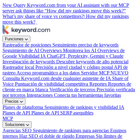
New
Query Keyword.com from your AI assistant with our MCP
server
ask things like “How did my rankings move this week?”
What’s my share of voice vs competitors?|
How did my rankings
move this week?
|
Funciones
Rastreador de posiciones
Seguimiento preciso de keywords
Seguimiento de AI Overviews
Monitorea los AI Overviews de
Google
Visibilidad IA
ChatGPT, Perplexity, Gemini y Claude
Investigación de keywords
Descubre keywords de alto potencial
Rastreador local
Precisión a nivel ciudad y código postal
API de
rastreo
Acceso programático a los datos
Servidor MCP
NUEVO
Consulta Keyword.com desde cualquier asistente de IA
Share of
Voice
Puntuación de visibilidad competitiva
Reportes
Reportes de
cliente en marca blanca
Verificación de terceros
Precisión verificada
por terceros
Integraciones
Conecta tus herramientas favoritas
Precios
Planes de plataforma
Seguimiento de rankings y visibilidad IA
Planes de API
Planes de API SERP asequibles
MCP
Soluciones
Agencias SEO
Seguimiento de rankings para agencias
Equipos
internos
Haz SEO el doble de rápido
Empresas
Sin límites de