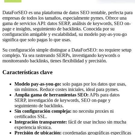
DataForSEO es una plataforma de datos SEO rentable, perfecta para
empresas de todos los tamaños, especialmente pymes. Ofrece una
gama de servicios API: datos SERP, análisis de keywords, SEO on-
page e insights, seguimiento de backlinks. Conocida por su
configuración amigable y escalabilidad, su modelo pay-as-you-go
significa que solo pagas lo que usas.
Su configuración simple distingue a DataForSEO: no requiere setup
complejo. Ya sea rastreando SERPs, investigando keywords o
monitoreando backlinks, tienes flexibilidad y precisión.
Características clave
Modelo pay-as-you-go:
solo pagas por los datos que usas,
sin mínimos. Reduce costes iniciales, ideal para pymes.
Amplia gama de herramientas SEO:
APIs para datos
SERP, investigación de keywords, SEO on-page y
seguimiento de backlinks.
Sin configuración compleja:
no necesita proxies ni
certificados SSL.
Integración transparente:
fácil de usar incluso sin mucha
experiencia técnica.
Precisión de ubicación:
coordenadas geográficas específicas