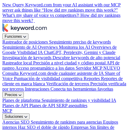
New
Query Keyword.com from your AI assistant with our MCP
server
ask things like “How did my rankings move this week?”
What’s my share of voice vs competitors?|
How did my rankings
move this week?
|
Funciones
Rastreador de posiciones
Seguimiento preciso de keywords
Seguimiento de AI Overviews
Monitorea los AI Overviews de
Google
Visibilidad IA
ChatGPT, Perplexity, Gemini y Claude
Investigación de keywords
Descubre keywords de alto potencial
Rastreador local
Precisión a nivel ciudad y código postal
API de
rastreo
Acceso programático a los datos
Servidor MCP
NUEVO
Consulta Keyword.com desde cualquier asistente de IA
Share of
Voice
Puntuación de visibilidad competitiva
Reportes
Reportes de
cliente en marca blanca
Verificación de terceros
Precisión verificada
por terceros
Integraciones
Conecta tus herramientas favoritas
Precios
Planes de plataforma
Seguimiento de rankings y visibilidad IA
Planes de API
Planes de API SERP asequibles
MCP
Soluciones
Agencias SEO
Seguimiento de rankings para agencias
Equipos
internos
Haz SEO el doble de rápido
Empresas
Sin límites de