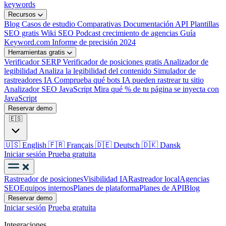
keywords
Recursos
Blog
Casos de estudio
Comparativas
Documentación API
Plantillas
SEO gratis
Wiki SEO
Podcast crecimiento de agencias
Guía
Keyword.com
Informe de precisión 2024
Herramientas gratis
Verificador SERP
Verificador de posiciones gratis
Analizador de
legibilidad
Analiza la legibilidad del contenido
Simulador de
rastreadores IA
Comprueba qué bots IA pueden rastrear tu sitio
Analizador SEO JavaScript
Mira qué % de tu página se inyecta con
JavaScript
Reservar demo
🇪🇸
🇺🇸
English
🇫🇷
Français
🇩🇪
Deutsch
🇩🇰
Dansk
Iniciar sesión
Prueba gratuita
Rastreador de posiciones
Visibilidad IA
Rastreador local
Agencias
SEO
Equipos internos
Planes de plataforma
Planes de API
Blog
Reservar demo
Iniciar sesión
Prueba gratuita
Integraciones