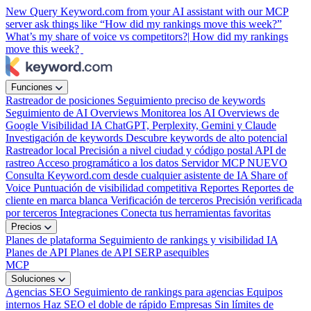
New
Query Keyword.com from your AI assistant with our MCP
server
ask things like “How did my rankings move this week?”
What’s my share of voice vs competitors?|
How did my rankings
move this week?
|
Funciones
Rastreador de posiciones
Seguimiento preciso de keywords
Seguimiento de AI Overviews
Monitorea los AI Overviews de
Google
Visibilidad IA
ChatGPT, Perplexity, Gemini y Claude
Investigación de keywords
Descubre keywords de alto potencial
Rastreador local
Precisión a nivel ciudad y código postal
API de
rastreo
Acceso programático a los datos
Servidor MCP
NUEVO
Consulta Keyword.com desde cualquier asistente de IA
Share of
Voice
Puntuación de visibilidad competitiva
Reportes
Reportes de
cliente en marca blanca
Verificación de terceros
Precisión verificada
por terceros
Integraciones
Conecta tus herramientas favoritas
Precios
Planes de plataforma
Seguimiento de rankings y visibilidad IA
Planes de API
Planes de API SERP asequibles
MCP
Soluciones
Agencias SEO
Seguimiento de rankings para agencias
Equipos
internos
Haz SEO el doble de rápido
Empresas
Sin límites de