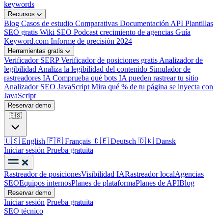
keywords
Recursos
Blog
Casos de estudio
Comparativas
Documentación API
Plantillas
SEO gratis
Wiki SEO
Podcast crecimiento de agencias
Guía
Keyword.com
Informe de precisión 2024
Herramientas gratis
Verificador SERP
Verificador de posiciones gratis
Analizador de
legibilidad
Analiza la legibilidad del contenido
Simulador de
rastreadores IA
Comprueba qué bots IA pueden rastrear tu sitio
Analizador SEO JavaScript
Mira qué % de tu página se inyecta con
JavaScript
Reservar demo
🇪🇸
🇺🇸
English
🇫🇷
Français
🇩🇪
Deutsch
🇩🇰
Dansk
Iniciar sesión
Prueba gratuita
Rastreador de posiciones
Visibilidad IA
Rastreador local
Agencias
SEO
Equipos internos
Planes de plataforma
Planes de API
Blog
Reservar demo
Iniciar sesión
Prueba gratuita
SEO técnico