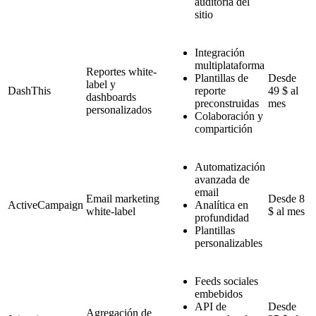
auditoría del
sitio
Integración
multiplataforma
Reportes white-
Plantillas de
Desde
label y
DashThis
reporte
49 $ al
dashboards
preconstruidas
mes
personalizados
Colaboración y
compartición
Automatización
avanzada de
email
Email marketing
Desde 8
ActiveCampaign
Analítica en
white-label
$ al mes
profundidad
Plantillas
personalizables
Feeds sociales
embebidos
API de
Desde
Agregación de