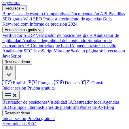
keywords
Recursos
Blog
Casos de estudio
Comparativas
Documentación API
Plantillas
SEO gratis
Wiki SEO
Podcast crecimiento de agencias
Guía
Keyword.com
Informe de precisión 2024
Herramientas gratis
Verificador SERP
Verificador de posiciones gratis
Analizador de
legibilidad
Analiza la legibilidad del contenido
Simulador de
rastreadores IA
Comprueba qué bots IA pueden rastrear tu sitio
Analizador SEO JavaScript
Mira qué % de tu página se inyecta con
JavaScript
Reservar demo
🇪🇸
🇺🇸
English
🇫🇷
Français
🇩🇪
Deutsch
🇩🇰
Dansk
Iniciar sesión
Prueba gratuita
Rastreador de posiciones
Visibilidad IA
Rastreador local
Agencias
SEO
Equipos internos
Planes de plataforma
Planes de API
Blog
Reservar demo
Iniciar sesión
Prueba gratuita
Herramientas SEO