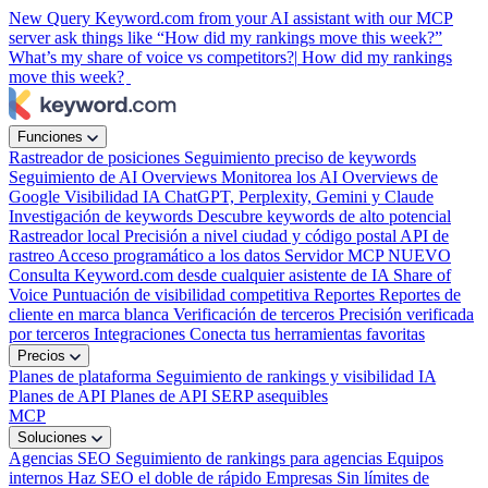
New
Query Keyword.com from your AI assistant with our MCP
server
ask things like “How did my rankings move this week?”
What’s my share of voice vs competitors?|
How did my rankings
move this week?
Funciones
Rastreador de posiciones
Seguimiento preciso de keywords
Seguimiento de AI Overviews
Monitorea los AI Overviews de
Google
Visibilidad IA
ChatGPT, Perplexity, Gemini y Claude
Investigación de keywords
Descubre keywords de alto potencial
Rastreador local
Precisión a nivel ciudad y código postal
API de
rastreo
Acceso programático a los datos
Servidor MCP
NUEVO
Consulta Keyword.com desde cualquier asistente de IA
Share of
Voice
Puntuación de visibilidad competitiva
Reportes
Reportes de
cliente en marca blanca
Verificación de terceros
Precisión verificada
por terceros
Integraciones
Conecta tus herramientas favoritas
Precios
Planes de plataforma
Seguimiento de rankings y visibilidad IA
Planes de API
Planes de API SERP asequibles
MCP
Soluciones
Agencias SEO
Seguimiento de rankings para agencias
Equipos
internos
Haz SEO el doble de rápido
Empresas
Sin límites de