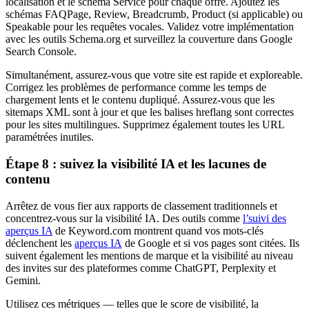
localisation et le schéma Service pour chaque offre. Ajoutez les
schémas FAQPage, Review, Breadcrumb, Product (si applicable) ou
Speakable pour les requêtes vocales. Validez votre implémentation
avec les outils Schema.org et surveillez la couverture dans Google
Search Console.
Simultanément, assurez-vous que votre site est rapide et exploreable.
Corrigez les problèmes de performance comme les temps de
chargement lents et le contenu dupliqué. Assurez-vous que les
sitemaps XML sont à jour et que les balises hreflang sont correctes
pour les sites multilingues. Supprimez également toutes les URL
paramétrées inutiles.
Étape 8 : suivez la visibilité IA et les lacunes de
contenu
Arrêtez de vous fier aux rapports de classement traditionnels et
concentrez-vous sur la visibilité IA. Des outils comme
l’suivi des
aperçus IA
de Keyword.com montrent quand vos mots-clés
déclenchent les
aperçus IA
de Google et si vos pages sont citées. Ils
suivent également les mentions de marque et la visibilité au niveau
des invites sur des plateformes comme ChatGPT, Perplexity et
Gemini.
Utilisez ces métriques — telles que le score de visibilité, la