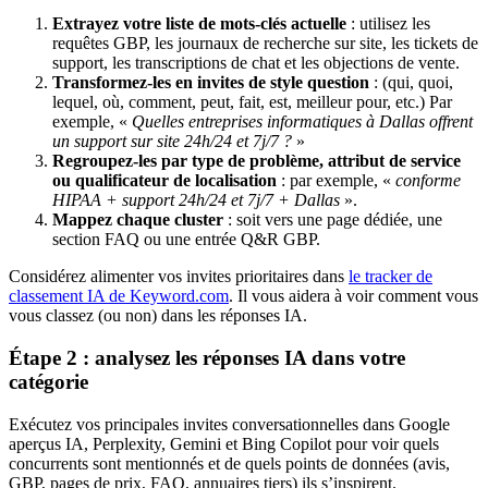
Extrayez votre liste de mots-clés actuelle
: utilisez les
requêtes GBP, les journaux de recherche sur site, les tickets de
support, les transcriptions de chat et les objections de vente.
Transformez-les en invites de style question
: (qui, quoi,
lequel, où, comment, peut, fait, est, meilleur pour, etc.) Par
exemple, «
Quelles entreprises informatiques à Dallas offrent
un support sur site 24h/24 et 7j/7 ?
»
Regroupez-les par type de problème, attribut de service
ou qualificateur de localisation
: par exemple, «
conforme
HIPAA + support 24h/24 et 7j/7 + Dallas
».
Mappez chaque cluster
: soit vers une page dédiée, une
section FAQ ou une entrée Q&R GBP.
Considérez alimenter vos invites prioritaires dans
le tracker de
classement IA de Keyword.com
. Il vous aidera à voir comment vous
vous classez (ou non) dans les réponses IA.
Étape 2 : analysez les réponses IA dans votre
catégorie
Exécutez vos principales invites conversationnelles dans Google
aperçus IA, Perplexity, Gemini et Bing Copilot pour voir quels
concurrents sont mentionnés et de quels points de données (avis,
GBP, pages de prix, FAQ, annuaires tiers) ils s’inspirent.