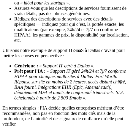
ou «
idéal pour les startups
».
Assurez-vous que les descriptions de services fournissent de
vrais détails, pas des phrases génériques.
Rédigez des descriptions de services avec des détails
spécifiques — indiquez pour qui c’est, la portée exacte, les
qualificateurs (par exemple, 24h/24 et 7j/7 ou conforme
HIPAA), les gammes de prix, la disponibilité par localisation,
etc.
Utilisons notre exemple de support IT/SaaS à Dallas d’avant pour
mettre les choses en perspective :
Générique :
«
Support IT géré à Dallas
».
Prêt pour l’IA :
«
Support IT géré 24h/24 et 7j/7 conforme
HIPAA pour cliniques multi-sites à Dallas–Fort Worth.
Réponse sur site en moins de 2 heures, accès distant chiffré,
BAA fourni. Intégrations EHR (Epic, Athenahealth),
déploiement MFA et audits de conformité trimestriels. SLA
échelonnés à partir de 2 500 $/mois
».
En termes simples : l’IA décide quelles entreprises méritent d’être
recommandées, non pas en fonction des mots-clés mais de la
profondeur, de l’autorité et des signaux de confiance qu’elle peut
vérifier.