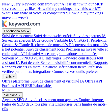
New
Query Keyword.com from your AI assistant with our MCP
server
ask things like “How did my rankings move this week?”
What’s my share of voice vs competitors?|
How did my rankings
move this week?
Fonctionnalités
Suivi de classement
Suivi de mots-clés précis
Suivi des aperçus IA
Suivez les aperçus IA de Google
Visibilité IA
ChatGPT, Perplexity,
Gemini & Claude
Recherche de mots-clés
Découvrez des mots-clés
à fort potentiel
Suivi de classement local
Précision au niveau ville et
code postal
API de suivi
Accès programmatique aux données
Serveur MCP
NOUVEAU
Interrogez Keyword.com depuis tout
assistant IA
Part de voix
Score de visibilité concurrentielle
Rapports
Rapports clients en marque blanche
Vérification tierce
Précision
vérifiée par un tiers
Intégrations
Connectez vos outils préférés
Tarifs
Offres plateforme
Suivi de classement et visibilité IA
Offres API
Forfaits d'API SERP abordables
MCP
Solutions
Agences SEO
Suivi de classement pour agences
Équipes internes
Faites du SEO deux fois plus vite
Entreprises
Sans limites de mots-
clés