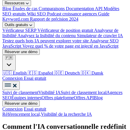
Ressources
Blog
Études de cas
Comparaisons
Documentation API
Modèles
SEO gratuits
Wiki SEO
Podcast croissance agences
Guide
Keyword.com
Rapport de précision 2024
Outils gratuits
Vérificateur SERP
Vérificateur de position gratuit
Analyseur de
lisibilité
Analysez la lisibilité du contenu
Simulateur de crawler IA
Testez quels bots IA peuvent explorer votre site
Analyseur SEO
JavaScript
Voyez quel % de votre page est injecté en JavaScript
Réserver une démo
🇫🇷
🇺🇸
English
🇪🇸
Español
🇩🇪
Deutsch
🇩🇰
Dansk
Connexion
Essai gratuit
Suivi de classement
Visibilité IA
Suivi de classement local
Agences
SEO
Équipes internes
Offres plateforme
Offres API
Blog
Réserver une démo
Connexion
Essai gratuit
Référencement local,
Visibilité de la recherche IA
Comment l'IA conversationnelle redéfinit