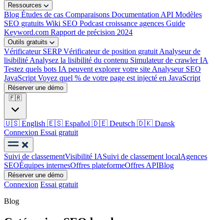
Ressources
Blog
Études de cas
Comparaisons
Documentation API
Modèles
SEO gratuits
Wiki SEO
Podcast croissance agences
Guide
Keyword.com
Rapport de précision 2024
Outils gratuits
Vérificateur SERP
Vérificateur de position gratuit
Analyseur de
lisibilité
Analysez la lisibilité du contenu
Simulateur de crawler IA
Testez quels bots IA peuvent explorer votre site
Analyseur SEO
JavaScript
Voyez quel % de votre page est injecté en JavaScript
Réserver une démo
🇫🇷
🇺🇸
English
🇪🇸
Español
🇩🇪
Deutsch
🇩🇰
Dansk
Connexion
Essai gratuit
Suivi de classement
Visibilité IA
Suivi de classement local
Agences
SEO
Équipes internes
Offres plateforme
Offres API
Blog
Réserver une démo
Connexion
Essai gratuit
Blog