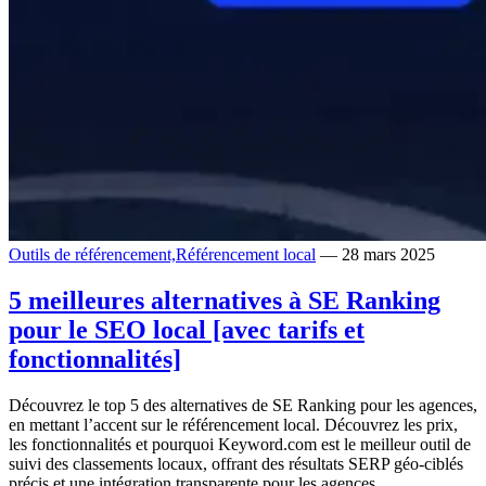
Outils de référencement,
Référencement local
— 28 mars 2025
5 meilleures alternatives à SE Ranking
pour le SEO local [avec tarifs et
fonctionnalités]
Découvrez le top 5 des alternatives de SE Ranking pour les agences,
en mettant l’accent sur le référencement local. Découvrez les prix,
les fonctionnalités et pourquoi Keyword.com est le meilleur outil de
suivi des classements locaux, offrant des résultats SERP géo-ciblés
précis et une intégration transparente pour les agences.