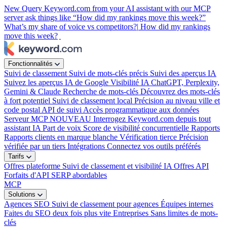
New
Query Keyword.com from your AI assistant with our MCP
server
ask things like “How did my rankings move this week?”
What’s my share of voice vs competitors?|
How did my rankings
move this week?
Fonctionnalités
Suivi de classement
Suivi de mots-clés précis
Suivi des aperçus IA
Suivez les aperçus IA de Google
Visibilité IA
ChatGPT, Perplexity,
Gemini & Claude
Recherche de mots-clés
Découvrez des mots-clés
à fort potentiel
Suivi de classement local
Précision au niveau ville et
code postal
API de suivi
Accès programmatique aux données
Serveur MCP
NOUVEAU
Interrogez Keyword.com depuis tout
assistant IA
Part de voix
Score de visibilité concurrentielle
Rapports
Rapports clients en marque blanche
Vérification tierce
Précision
vérifiée par un tiers
Intégrations
Connectez vos outils préférés
Tarifs
Offres plateforme
Suivi de classement et visibilité IA
Offres API
Forfaits d'API SERP abordables
MCP
Solutions
Agences SEO
Suivi de classement pour agences
Équipes internes
Faites du SEO deux fois plus vite
Entreprises
Sans limites de mots-
clés