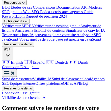
Ressources
Blog
Études de cas
Comparaisons
Documentation API
Modèles
SEO gratuits
Wiki SEO
Podcast croissance agences
Guide
Keyword.com
Rapport de précision 2024
Outils gratuits
Vérificateur SERP
Vérificateur de position gratuit
Analyseur de
lisibilité
Analysez la lisibilité du contenu
Simulateur de crawler IA
Testez quels bots IA peuvent explorer votre site
Analyseur SEO
JavaScript
Voyez quel % de votre page est injecté en JavaScript
Réserver une démo
🇫🇷
🇺🇸
English
🇪🇸
Español
🇩🇪
Deutsch
🇩🇰
Dansk
Connexion
Essai gratuit
Suivi de classement
Visibilité IA
Suivi de classement local
Agences
SEO
Équipes internes
Offres plateforme
Offres API
Blog
Réserver une démo
Connexion
Essai gratuit
Visibilité de la recherche IA
Comment suivre les mentions de votre