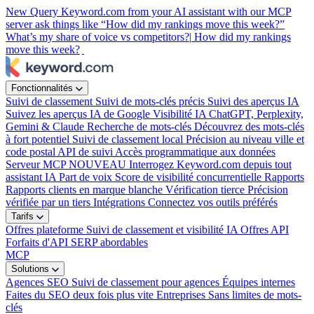
New
Query Keyword.com from your AI assistant with our MCP
server
ask things like “How did my rankings move this week?”
What’s my share of voice vs competitors?|
How did my rankings
move this week?
|
Fonctionnalités
Suivi de classement
Suivi de mots-clés précis
Suivi des aperçus IA
Suivez les aperçus IA de Google
Visibilité IA
ChatGPT, Perplexity,
Gemini & Claude
Recherche de mots-clés
Découvrez des mots-clés
à fort potentiel
Suivi de classement local
Précision au niveau ville et
code postal
API de suivi
Accès programmatique aux données
Serveur MCP
NOUVEAU
Interrogez Keyword.com depuis tout
assistant IA
Part de voix
Score de visibilité concurrentielle
Rapports
Rapports clients en marque blanche
Vérification tierce
Précision
vérifiée par un tiers
Intégrations
Connectez vos outils préférés
Tarifs
Offres plateforme
Suivi de classement et visibilité IA
Offres API
Forfaits d'API SERP abordables
MCP
Solutions
Agences SEO
Suivi de classement pour agences
Équipes internes
Faites du SEO deux fois plus vite
Entreprises
Sans limites de mots-
clés