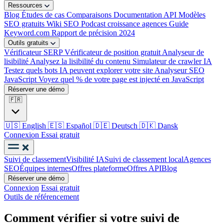
Ressources
Blog
Études de cas
Comparaisons
Documentation API
Modèles
SEO gratuits
Wiki SEO
Podcast croissance agences
Guide
Keyword.com
Rapport de précision 2024
Outils gratuits
Vérificateur SERP
Vérificateur de position gratuit
Analyseur de
lisibilité
Analysez la lisibilité du contenu
Simulateur de crawler IA
Testez quels bots IA peuvent explorer votre site
Analyseur SEO
JavaScript
Voyez quel % de votre page est injecté en JavaScript
Réserver une démo
🇫🇷
🇺🇸
English
🇪🇸
Español
🇩🇪
Deutsch
🇩🇰
Dansk
Connexion
Essai gratuit
Suivi de classement
Visibilité IA
Suivi de classement local
Agences
SEO
Équipes internes
Offres plateforme
Offres API
Blog
Réserver une démo
Connexion
Essai gratuit
Outils de référencement
Comment vérifier si votre suivi de