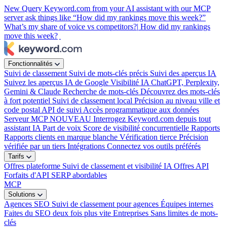
New
Query Keyword.com from your AI assistant with our MCP
server
ask things like “How did my rankings move this week?”
What’s my share of voice vs competitors?|
How did my rankings
move this week?
|
Fonctionnalités
Suivi de classement
Suivi de mots-clés précis
Suivi des aperçus IA
Suivez les aperçus IA de Google
Visibilité IA
ChatGPT, Perplexity,
Gemini & Claude
Recherche de mots-clés
Découvrez des mots-clés
à fort potentiel
Suivi de classement local
Précision au niveau ville et
code postal
API de suivi
Accès programmatique aux données
Serveur MCP
NOUVEAU
Interrogez Keyword.com depuis tout
assistant IA
Part de voix
Score de visibilité concurrentielle
Rapports
Rapports clients en marque blanche
Vérification tierce
Précision
vérifiée par un tiers
Intégrations
Connectez vos outils préférés
Tarifs
Offres plateforme
Suivi de classement et visibilité IA
Offres API
Forfaits d'API SERP abordables
MCP
Solutions
Agences SEO
Suivi de classement pour agences
Équipes internes
Faites du SEO deux fois plus vite
Entreprises
Sans limites de mots-
clés