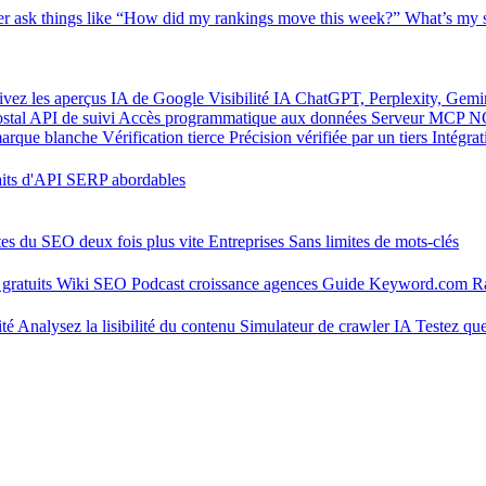
er
ask things like “How did my rankings move this week?”
What’s my s
ivez les aperçus IA de Google
Visibilité IA
ChatGPT, Perplexity, Gemi
stal
API de suivi
Accès programmatique aux données
Serveur MCP
N
marque blanche
Vérification tierce
Précision vérifiée par un tiers
Intégra
aits d'API SERP abordables
tes du SEO deux fois plus vite
Entreprises
Sans limites de mots-clés
gratuits
Wiki SEO
Podcast croissance agences
Guide Keyword.com
R
ité
Analysez la lisibilité du contenu
Simulateur de crawler IA
Testez que