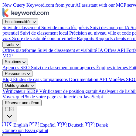
New
Query Keyword.com from your AI assistant with our MCP serv
Fonctionnalités
Suivi de classement
Suivi de mots-clés précis
Suivi des aperçus IA
Su
potentiel
Suivi de classement local
Précision au niveau ville et code po
voix
Score de visibilité concurrentielle
Rapports
Rapports clients en 
Tarifs
Offres plateforme
Suivi de classement et visibilité IA
Offres API
Forf
MCP
Solutions
Agences SEO
Suivi de classement pour agences
Équipes internes
Fai
Ressources
Blog
Études de cas
Comparaisons
Documentation API
Modèles SEO 
Outils gratuits
Vérificateur SERP
Vérificateur de position gratuit
Analyseur de lisibil
Voyez quel % de votre page est injecté en JavaScript
Réserver une démo
🇫🇷
🇺🇸
English
🇪🇸
Español
🇩🇪
Deutsch
🇩🇰
Dansk
Connexion
Essai gratuit