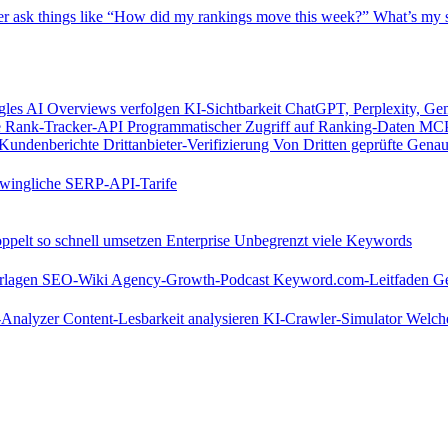
er
ask things like “How did my rankings move this week?”
What’s my s
les AI Overviews verfolgen
KI-Sichtbarkeit
ChatGPT, Perplexity, Ge
e
Rank-Tracker-API
Programmatischer Zugriff auf Ranking-Daten
MCP
Kundenberichte
Drittanbieter-Verifizierung
Von Dritten geprüfte Genau
wingliche SERP-API-Tarife
pelt so schnell umsetzen
Enterprise
Unbegrenzt viele Keywords
rlagen
SEO-Wiki
Agency-Growth-Podcast
Keyword.com-Leitfaden
Ge
s-Analyzer
Content-Lesbarkeit analysieren
KI-Crawler-Simulator
Welche