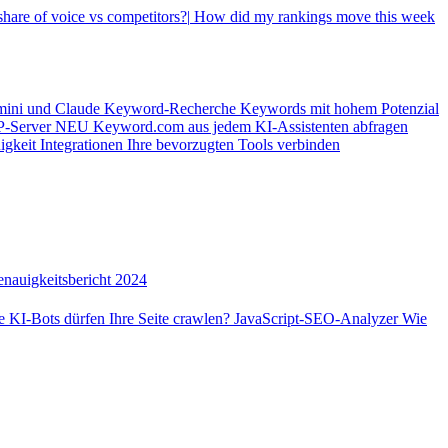
hare of voice vs competitors?|
How did my rankings move this
mini und Claude
Keyword-Recherche
Keywords mit hohem Potenzial
-Server
NEU
Keyword.com aus jedem KI-Assistenten abfragen
igkeit
Integrationen
Ihre bevorzugten Tools verbinden
nauigkeitsbericht 2024
 KI-Bots dürfen Ihre Seite crawlen?
JavaScript-SEO-Analyzer
Wie