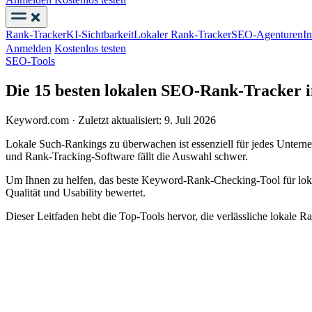
Rank-Tracker
KI-Sichtbarkeit
Lokaler Rank-Tracker
SEO-Agenturen
I
Anmelden
Kostenlos testen
SEO-Tools
Die 15 besten lokalen SEO-Rank-Tracker i
Keyword.com
·
Zuletzt aktualisiert: 9. Juli 2026
Lokale Such-Rankings zu überwachen ist essenziell für jedes Untern
und Rank-Tracking-Software fällt die Auswahl schwer.
Um Ihnen zu helfen, das beste Keyword-Rank-Checking-Tool für loka
Qualität und Usability bewertet.
Dieser Leitfaden hebt die Top-Tools hervor, die verlässliche lokale