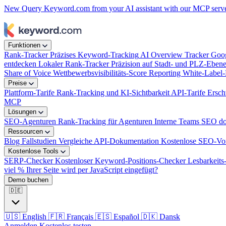
New
Query Keyword.com from your AI assistant with our MCP serv
week?
Funktionen
Rank-Tracker
Präzises Keyword-Tracking
AI Overview Tracker
Goog
entdecken
Lokaler Rank-Tracker
Präzision auf Stadt- und PLZ-Eben
Share of Voice
Wettbewerbsvisibilitäts-Score
Reporting
White-Label-
Preise
Plattform-Tarife
Rank-Tracking und KI-Sichtbarkeit
API-Tarife
Ersch
MCP
Lösungen
SEO-Agenturen
Rank-Tracking für Agenturen
Interne Teams
SEO dop
Ressourcen
Blog
Fallstudien
Vergleiche
API-Dokumentation
Kostenlose SEO-Vo
Kostenlose Tools
SERP-Checker
Kostenloser Keyword-Positions-Checker
Lesbarkeit
viel % Ihrer Seite wird per JavaScript eingefügt?
Demo buchen
🇩🇪
🇺🇸
English
🇫🇷
Français
🇪🇸
Español
🇩🇰
Dansk
Anmelden
Kostenlos testen