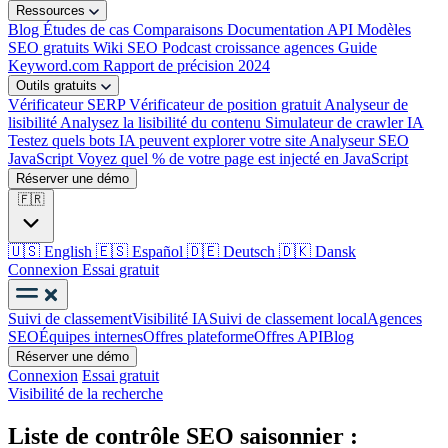
Ressources
Blog
Études de cas
Comparaisons
Documentation API
Modèles
SEO gratuits
Wiki SEO
Podcast croissance agences
Guide
Keyword.com
Rapport de précision 2024
Outils gratuits
Vérificateur SERP
Vérificateur de position gratuit
Analyseur de
lisibilité
Analysez la lisibilité du contenu
Simulateur de crawler IA
Testez quels bots IA peuvent explorer votre site
Analyseur SEO
JavaScript
Voyez quel % de votre page est injecté en JavaScript
Réserver une démo
🇫🇷
🇺🇸
English
🇪🇸
Español
🇩🇪
Deutsch
🇩🇰
Dansk
Connexion
Essai gratuit
Suivi de classement
Visibilité IA
Suivi de classement local
Agences
SEO
Équipes internes
Offres plateforme
Offres API
Blog
Réserver une démo
Connexion
Essai gratuit
Visibilité de la recherche
Liste de contrôle SEO saisonnier :