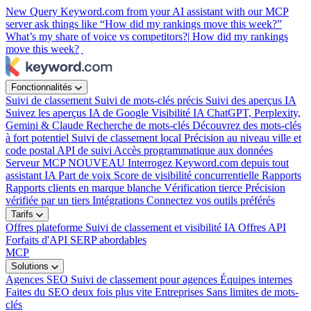
New
Query Keyword.com from your AI assistant with our MCP
server
ask things like “How did my rankings move this week?”
What’s my share of voice vs competitors?|
How did my rankings
move this week?
Fonctionnalités
Suivi de classement
Suivi de mots-clés précis
Suivi des aperçus IA
Suivez les aperçus IA de Google
Visibilité IA
ChatGPT, Perplexity,
Gemini & Claude
Recherche de mots-clés
Découvrez des mots-clés
à fort potentiel
Suivi de classement local
Précision au niveau ville et
code postal
API de suivi
Accès programmatique aux données
Serveur MCP
NOUVEAU
Interrogez Keyword.com depuis tout
assistant IA
Part de voix
Score de visibilité concurrentielle
Rapports
Rapports clients en marque blanche
Vérification tierce
Précision
vérifiée par un tiers
Intégrations
Connectez vos outils préférés
Tarifs
Offres plateforme
Suivi de classement et visibilité IA
Offres API
Forfaits d'API SERP abordables
MCP
Solutions
Agences SEO
Suivi de classement pour agences
Équipes internes
Faites du SEO deux fois plus vite
Entreprises
Sans limites de mots-
clés