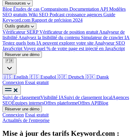
Ressources
Blog
Études de cas
Comparaisons
Documentation API
Modèles
SEO gratuits
Wiki SEO
Podcast croissance agences
Guide
Keyword.com
Rapport de précision 2024
Outils gratuits
Vérificateur SERP
Vérificateur de position gratuit
Analyseur de
lisibilité
Analysez la lisibilité du contenu
Simulateur de crawler IA
Testez quels bots IA peuvent explorer votre site
Analyseur SEO
JavaScript
Voyez quel % de votre page est injecté en JavaScript
Réserver une démo
🇫🇷
🇺🇸
English
🇪🇸
Español
🇩🇪
Deutsch
🇩🇰
Dansk
Connexion
Essai gratuit
Suivi de classement
Visibilité IA
Suivi de classement local
Agences
SEO
Équipes internes
Offres plateforme
Offres API
Blog
Réserver une démo
Connexion
Essai gratuit
Actualités de l'entreprise
Mise à jour des tarifs Keyword.com :