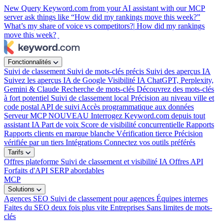
New
Query Keyword.com from your AI assistant with our MCP
server
ask things like “How did my rankings move this week?”
What’s my share of voice vs competitors?|
How did my rankings
move this week?
Fonctionnalités
Suivi de classement
Suivi de mots-clés précis
Suivi des aperçus IA
Suivez les aperçus IA de Google
Visibilité IA
ChatGPT, Perplexity,
Gemini & Claude
Recherche de mots-clés
Découvrez des mots-clés
à fort potentiel
Suivi de classement local
Précision au niveau ville et
code postal
API de suivi
Accès programmatique aux données
Serveur MCP
NOUVEAU
Interrogez Keyword.com depuis tout
assistant IA
Part de voix
Score de visibilité concurrentielle
Rapports
Rapports clients en marque blanche
Vérification tierce
Précision
vérifiée par un tiers
Intégrations
Connectez vos outils préférés
Tarifs
Offres plateforme
Suivi de classement et visibilité IA
Offres API
Forfaits d'API SERP abordables
MCP
Solutions
Agences SEO
Suivi de classement pour agences
Équipes internes
Faites du SEO deux fois plus vite
Entreprises
Sans limites de mots-
clés