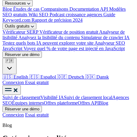
Ressources
Blog
Études de cas
Comparaisons
Documentation API
Modèles
SEO gratuits
Wiki SEO
Podcast croissance agences
Guide
Keyword.com
Rapport de précision 2024
Outils gratuits
Vérificateur SERP
Vérificateur de position gratuit
Analyseur de
lisibilité
Analysez la lisibilité du contenu
Simulateur de crawler IA
Testez quels bots IA peuvent explorer votre site
Analyseur SEO
JavaScript
Voyez quel % de votre page est injecté en JavaScript
Réserver une démo
🇫🇷
🇺🇸
English
🇪🇸
Español
🇩🇪
Deutsch
🇩🇰
Dansk
Connexion
Essai gratuit
Suivi de classement
Visibilité IA
Suivi de classement local
Agences
SEO
Équipes internes
Offres plateforme
Offres API
Blog
Réserver une démo
Connexion
Essai gratuit
Blog