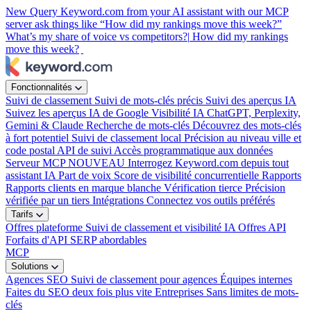
New
Query Keyword.com from your AI assistant with our MCP
server
ask things like “How did my rankings move this week?”
What’s my share of voice vs competitors?|
How did my rankings
move this week?
|
Fonctionnalités
Suivi de classement
Suivi de mots-clés précis
Suivi des aperçus IA
Suivez les aperçus IA de Google
Visibilité IA
ChatGPT, Perplexity,
Gemini & Claude
Recherche de mots-clés
Découvrez des mots-clés
à fort potentiel
Suivi de classement local
Précision au niveau ville et
code postal
API de suivi
Accès programmatique aux données
Serveur MCP
NOUVEAU
Interrogez Keyword.com depuis tout
assistant IA
Part de voix
Score de visibilité concurrentielle
Rapports
Rapports clients en marque blanche
Vérification tierce
Précision
vérifiée par un tiers
Intégrations
Connectez vos outils préférés
Tarifs
Offres plateforme
Suivi de classement et visibilité IA
Offres API
Forfaits d'API SERP abordables
MCP
Solutions
Agences SEO
Suivi de classement pour agences
Équipes internes
Faites du SEO deux fois plus vite
Entreprises
Sans limites de mots-
clés