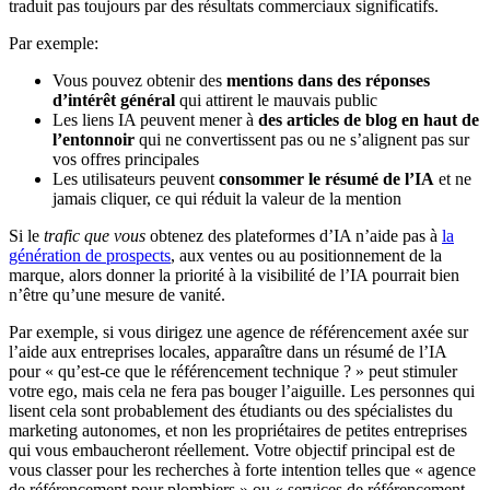
traduit pas toujours par des résultats commerciaux significatifs.
Par exemple:
Vous pouvez obtenir des
mentions dans des réponses
d’intérêt général
qui attirent le mauvais public
Les liens IA peuvent mener à
des articles de blog en haut de
l’entonnoir
qui ne convertissent pas ou ne s’alignent pas sur
vos offres principales
Les utilisateurs peuvent
consommer le résumé de l’IA
et ne
jamais cliquer, ce qui réduit la valeur de la mention
Si le
trafic que vous
obtenez des plateformes d’IA n’aide pas à
la
génération de prospects
, aux ventes ou au positionnement de la
marque, alors donner la priorité à la visibilité de l’IA pourrait bien
n’être qu’une mesure de vanité.
Par exemple, si vous dirigez une agence de référencement axée sur
l’aide aux entreprises locales, apparaître dans un résumé de l’IA
pour « qu’est-ce que le référencement technique ? » peut stimuler
votre ego, mais cela ne fera pas bouger l’aiguille. Les personnes qui
lisent cela sont probablement des étudiants ou des spécialistes du
marketing autonomes, et non les propriétaires de petites entreprises
qui vous embaucheront réellement. Votre objectif principal est de
vous classer pour les recherches à forte intention telles que « agence
de référencement pour plombiers » ou « services de référencement