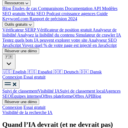
Ressources
Blog
Études de cas
Comparaisons
Documentation API
Modèles
SEO gratuits
Wiki SEO
Podcast croissance agences
Guide
Keyword.com
Rapport de précision 2024
Outils gratuits
Vérificateur SERP
Vérificateur de position gratuit
Analyseur de
lisibilité
Analysez la lisibilité du contenu
Simulateur de crawler IA
Testez quels bots IA peuvent explorer votre site
Analyseur SEO
JavaScript
Voyez quel % de votre page est injecté en JavaScript
Réserver une démo
🇫🇷
🇺🇸
English
🇪🇸
Español
🇩🇪
Deutsch
🇩🇰
Dansk
Connexion
Essai gratuit
Suivi de classement
Visibilité IA
Suivi de classement local
Agences
SEO
Équipes internes
Offres plateforme
Offres API
Blog
Réserver une démo
Connexion
Essai gratuit
Visibilité de la recherche IA
Quand l’IA devrait (et ne devrait pas)