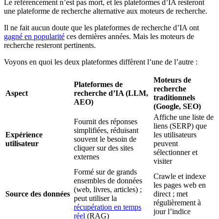
Le référencement n’est pas mort, et les plateformes d’IA resteront
une plateforme de recherche alternative aux moteurs de recherche.
Il ne fait aucun doute que les plateformes de recherche d’IA ont
gagné en popularité
ces dernières années. Mais les moteurs de
recherche resteront pertinents.
Voyons en quoi les deux plateformes diffèrent l’une de l’autre :
Moteurs de
Plateformes de
recherche
Aspect
recherche d’IA (LLM,
traditionnels
AEO)
(Google, SEO)
Affiche une liste de
Fournit des réponses
liens (SERP) que
simplifiées, réduisant
Expérience
les utilisateurs
souvent le besoin de
utilisateur
peuvent
cliquer sur des sites
sélectionner et
externes
visiter
Formé sur de grands
Crawle et indexe
ensembles de données
les pages web en
(web, livres, articles) ;
Source des données
direct ; met
peut utiliser la
régulièrement à
récupération en temps
jour l’indice
réel
(RAG)