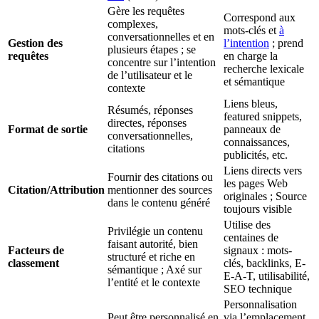
Gère les requêtes
Correspond aux
complexes,
mots-clés et
à
conversationnelles et en
Gestion des
l’intention
; prend
plusieurs étapes ; se
requêtes
en charge la
concentre sur l’intention
recherche lexicale
de l’utilisateur et le
et sémantique
contexte
Liens bleus,
Résumés, réponses
featured snippets,
directes, réponses
Format de sortie
panneaux de
conversationnelles,
connaissances,
citations
publicités, etc.
Liens directs vers
Fournir des citations ou
les pages Web
Citation/Attribution
mentionner des sources
originales ; Source
dans le contenu généré
toujours visible
Utilise des
Privilégie un contenu
centaines de
faisant autorité, bien
Facteurs de
signaux : mots-
structuré et riche en
classement
clés, backlinks, E-
sémantique ; Axé sur
E-A-T, utilisabilité,
l’entité et le contexte
SEO technique
Personnalisation
Peut être personnalisé en
via l’emplacement,