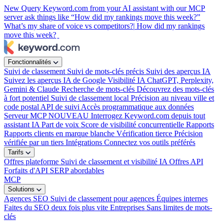
New
Query Keyword.com from your AI assistant with our MCP
server
ask things like “How did my rankings move this week?”
What’s my share of voice vs competitors?|
How did my rankings
move this week?
Fonctionnalités
Suivi de classement
Suivi de mots-clés précis
Suivi des aperçus IA
Suivez les aperçus IA de Google
Visibilité IA
ChatGPT, Perplexity,
Gemini & Claude
Recherche de mots-clés
Découvrez des mots-clés
à fort potentiel
Suivi de classement local
Précision au niveau ville et
code postal
API de suivi
Accès programmatique aux données
Serveur MCP
NOUVEAU
Interrogez Keyword.com depuis tout
assistant IA
Part de voix
Score de visibilité concurrentielle
Rapports
Rapports clients en marque blanche
Vérification tierce
Précision
vérifiée par un tiers
Intégrations
Connectez vos outils préférés
Tarifs
Offres plateforme
Suivi de classement et visibilité IA
Offres API
Forfaits d'API SERP abordables
MCP
Solutions
Agences SEO
Suivi de classement pour agences
Équipes internes
Faites du SEO deux fois plus vite
Entreprises
Sans limites de mots-
clés