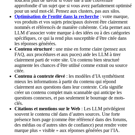
soucient plus de savoir si votre site a une couverture
approfondie d’un sujet que si vous avez parfaitement optimisé
pour un seul mot-clé. Pensez aux clusters, pas aux silos.
Optimisation de l’entité dans la recherche
: votre marque,
vos produits et vos sujets principaux doivent être clairement
nommés et référencés de manière cohérente. Cela permet aux
LLM d’associer votre marque à des idées ou à des catégories
spécifiques, ce qui la rend plus susceptible d’être citée dans
les réponses générées.
Contenu structuré
: une mise en forme claire (pensez aux
FAQ, aux procédures et aux puces) aide les LLM à tirer
clairement parti de votre site. Un contenu bien structuré
augmente les chances d’être utilisé comme extrait ou source
citée.
Contenu à contexte élevé
: les modèles d’IA synthétisent
mieux les informations à partir du contenu qui répond
clairement aux questions dans leur contexte. Cela signifie
créer un contenu complet mais scannable qui anticipe les
questions connexes, et pas seulement le bourrage de mots-
clés.
Citations et mentions sur le Web
: Les LLM privilégient
souvent le contenu cité dans d’autres sources. Une forte
présence hors page (comme être référencé dans des forums,
des médias ou d’autres sites de confiance) peut rendre votre
marque plus « visible » aux réponses générées par l’IA.