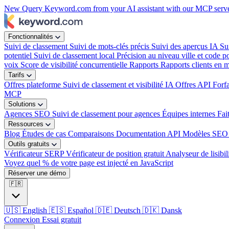
New
Query Keyword.com from your AI assistant with our MCP serv
Fonctionnalités
Suivi de classement
Suivi de mots-clés précis
Suivi des aperçus IA
Su
potentiel
Suivi de classement local
Précision au niveau ville et code po
voix
Score de visibilité concurrentielle
Rapports
Rapports clients en 
Tarifs
Offres plateforme
Suivi de classement et visibilité IA
Offres API
Forf
MCP
Solutions
Agences SEO
Suivi de classement pour agences
Équipes internes
Fai
Ressources
Blog
Études de cas
Comparaisons
Documentation API
Modèles SEO 
Outils gratuits
Vérificateur SERP
Vérificateur de position gratuit
Analyseur de lisibil
Voyez quel % de votre page est injecté en JavaScript
Réserver une démo
🇫🇷
🇺🇸
English
🇪🇸
Español
🇩🇪
Deutsch
🇩🇰
Dansk
Connexion
Essai gratuit