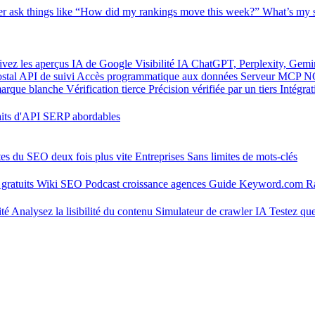
er
ask things like “How did my rankings move this week?”
What’s my s
ivez les aperçus IA de Google
Visibilité IA
ChatGPT, Perplexity, Gemi
stal
API de suivi
Accès programmatique aux données
Serveur MCP
N
marque blanche
Vérification tierce
Précision vérifiée par un tiers
Intégra
aits d'API SERP abordables
tes du SEO deux fois plus vite
Entreprises
Sans limites de mots-clés
gratuits
Wiki SEO
Podcast croissance agences
Guide Keyword.com
R
ité
Analysez la lisibilité du contenu
Simulateur de crawler IA
Testez que