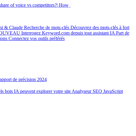
hare of voice vs competitors?|
How did my rankings m
ni & Claude
Recherche de mots-clés
Découvrez des mots-clés à fort
OUVEAU
Interrogez Keyword.com depuis tout assistant IA
Part de
tions
Connectez vos outils préférés
apport de précision 2024
ls bots IA peuvent explorer votre site
Analyseur SEO JavaScript