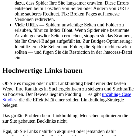
dazu, dass Spider Ihre Site langsamer crawlen. Diese Errors
entstehen beim Löschen von Seiten oder Ändern von URLs
ohne sauberes Redirect. Fix: Broken Pages auf neueste
Versionen redirecten.
Viele URLs
— Spidern unwichtige Seiten und Folder zu
erlauben, führt zu Index-Bloat. Wenn Spider eine bestimmte
Anzahl gecrawlter Seiten erreichen, stoppen sie das Scannen,
bis Ihr Crawl-Budget aufgefüllt ist. Zur Budget-Optimierung:
Identifizieren Sie Seiten und Folder, die Spider nicht crawlen
sollten — und fügen Sie die Restriction in der .htaccess-Datei
ein.
Hochwertige Links bauen
Ob Sie es mögen oder nicht: Linkbuilding bleibt einer der besten
Wege, Ihre Rankings in Suchergebnissen zu steigern und Suchtraffic
zu boosten. Der Beweis liegt im Pudding — es gibt
unzählige Case
Studies
, die die Effektivität einer soliden Linkbuilding-Strategie
belegen.
Das größte Problem beim Linkbuilding: Menschen optimieren die
zur Site gebauten Backlinks nicht.
Egal, ob Sie Links natürlich akquiriert oder jemanden dafür