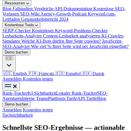
Ressourcen
Blog
Fallstudien
Vergleiche
API-Dokumentation
Kostenlose SEO-
Vorlagen
SEO-Wiki
Agency-Growth-Podcast
Keyword.com-
Leitfaden
Genauigkeitsbericht 2024
Kostenlose Tools
SERP-Checker
Kostenloser Keyword-Positions-Checker
Lesbarkeits-Analyzer
Content-Lesbarkeit analysieren
KI-Crawler-
Simulator
Welche KI-Bots dürfen Ihre Seite crawlen?
JavaScript-
SEO-Analyzer
Wie viel % Ihrer Seite wird per JavaScript eingefügt?
Demo buchen
🇩🇪
🇺🇸
English
🇫🇷
Français
🇪🇸
Español
🇩🇰
Dansk
Anmelden
Kostenlos testen
Rank-Tracker
KI-Sichtbarkeit
Lokaler Rank-Tracker
SEO-
Agenturen
Interne Teams
Plattform-Tarife
API-Tarife
Blog
Demo buchen
Anmelden
Kostenlos testen
Suchsichtbarkeit
Schnellste SEO-Ergebnisse — actionable