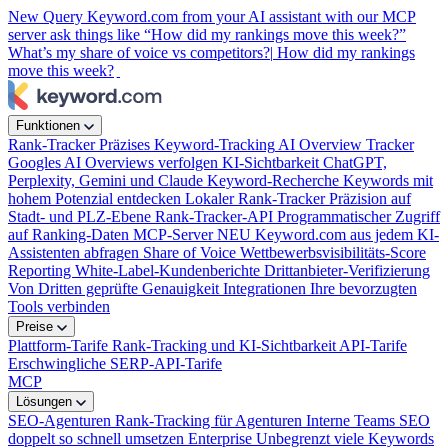
New
Query Keyword.com from your AI assistant with our MCP
server
ask things like “How did my rankings move this week?”
What’s my share of voice vs competitors?|
How did my rankings
move this week?
|
Funktionen
Rank-Tracker
Präzises Keyword-Tracking
AI Overview Tracker
Googles AI Overviews verfolgen
KI-Sichtbarkeit
ChatGPT,
Perplexity, Gemini und Claude
Keyword-Recherche
Keywords mit
hohem Potenzial entdecken
Lokaler Rank-Tracker
Präzision auf
Stadt- und PLZ-Ebene
Rank-Tracker-API
Programmatischer Zugriff
auf Ranking-Daten
MCP-Server
NEU
Keyword.com aus jedem KI-
Assistenten abfragen
Share of Voice
Wettbewerbsvisibilitäts-Score
Reporting
White-Label-Kundenberichte
Drittanbieter-Verifizierung
Von Dritten geprüfte Genauigkeit
Integrationen
Ihre bevorzugten
Tools verbinden
Preise
Plattform-Tarife
Rank-Tracking und KI-Sichtbarkeit
API-Tarife
Erschwingliche SERP-API-Tarife
MCP
Lösungen
SEO-Agenturen
Rank-Tracking für Agenturen
Interne Teams
SEO
doppelt so schnell umsetzen
Enterprise
Unbegrenzt viele Keywords