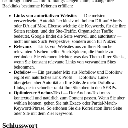
beauftragt haben — Ihre Rankings steigen kaum, solange Ihre
Backlinks bestimmte Kriterien erfüllen:
Links von autoritativen Websites
— Die meisten
verwechseln „Autorität” exklusiv mit hohem DR auf Ahrefs
oder DA auf Moz. Ebenso wichtig: die Keywords, für die ihre
Seiten ranken, und der Site-Traffic. Organischer Traffic
bedeutet, Google findet die Seite wertvoll und autoritativ —
nicht nur aus Such-Perspektive, sondern auch für Nutzer.
Relevanz
— Links von Websites aus zu Ihrer Branche
relevanten Nischen helfen Such-Spidern, die Punkte zu
verbinden. Sie erkennen leichter, was das Thema Ihrer Site ist,
wenn Sie konstant relevante Links von verwandten Sites
bekommen.
Dofollow
— Ein gesunder Mix aus Nofollow und Dofollow
ergibt ein natürliches Link-Profil — Dofollow-Links
übergeben aber Autorität an Ihre Site. Je mehr Dofollow-
Links, desto schneller rankt Ihre Site oben in den SERPs.
Optimierter Anchor-Text
— Der Anchor-Text muss
kontextuell und natürlich zum Content passen. Wenn Sie aber
wählen können, gehen Sie mit Exact- oder Partial-Match-
Keyword-Phrase. So erhöhen Sie die Korrelation Ihrer Seite
oder Site mit dem Ziel-Keyword.
Schlusswort