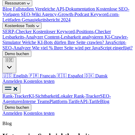
Ressourcen
Blog
Fallstudien
Vergleiche
API-Dokumentation
Kostenlose SEO-
Vorlagen
SEO-Wiki
Agency-Growth-Podcast
Keyword.com-
Leitfaden
Genauigkeitsbericht 2024
Kostenlose Tools
SERP-Checker
Kostenloser Keyword-Positions-Checker
Lesbarkeits-Analyzer
Content-Lesbarkeit analysieren
KI-Crawler-
Simulator
Welche KI-Bots dürfen Ihre Seite crawlen?
JavaScript-
SEO-Analyzer
Wie viel % Ihrer Seite wird per JavaScript eingefügt?
Demo buchen
🇩🇪
🇺🇸
English
🇫🇷
Français
🇪🇸
Español
🇩🇰
Dansk
Anmelden
Kostenlos testen
Rank-Tracker
KI-Sichtbarkeit
Lokaler Rank-Tracker
SEO-
Agenturen
Interne Teams
Plattform-Tarife
API-Tarife
Blog
Demo buchen
Anmelden
Kostenlos testen
Blog