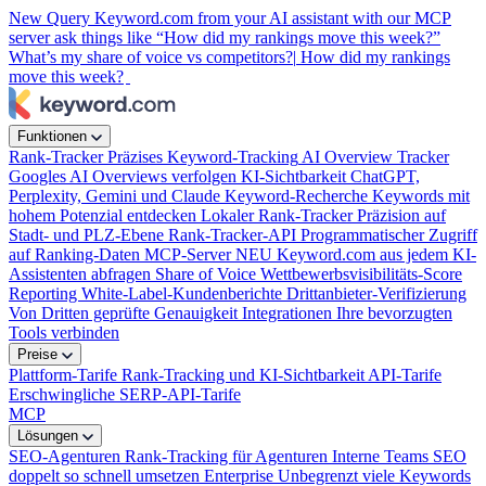
New
Query Keyword.com from your AI assistant with our MCP
server
ask things like “How did my rankings move this week?”
What’s my share of voice vs competitors?|
How did my rankings
move this week?
Funktionen
Rank-Tracker
Präzises Keyword-Tracking
AI Overview Tracker
Googles AI Overviews verfolgen
KI-Sichtbarkeit
ChatGPT,
Perplexity, Gemini und Claude
Keyword-Recherche
Keywords mit
hohem Potenzial entdecken
Lokaler Rank-Tracker
Präzision auf
Stadt- und PLZ-Ebene
Rank-Tracker-API
Programmatischer Zugriff
auf Ranking-Daten
MCP-Server
NEU
Keyword.com aus jedem KI-
Assistenten abfragen
Share of Voice
Wettbewerbsvisibilitäts-Score
Reporting
White-Label-Kundenberichte
Drittanbieter-Verifizierung
Von Dritten geprüfte Genauigkeit
Integrationen
Ihre bevorzugten
Tools verbinden
Preise
Plattform-Tarife
Rank-Tracking und KI-Sichtbarkeit
API-Tarife
Erschwingliche SERP-API-Tarife
MCP
Lösungen
SEO-Agenturen
Rank-Tracking für Agenturen
Interne Teams
SEO
doppelt so schnell umsetzen
Enterprise
Unbegrenzt viele Keywords