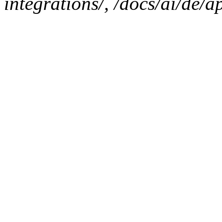
integrations/, /docs/ai/de/a