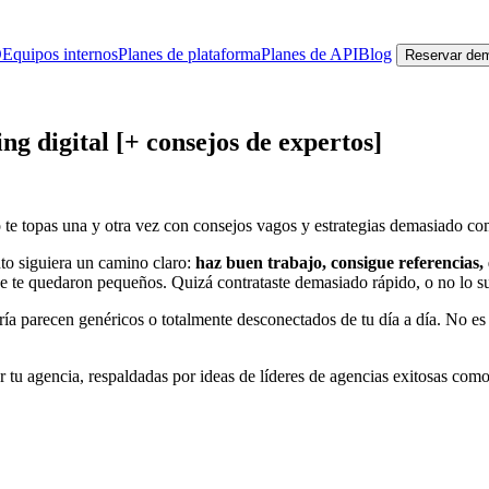
O
Equipos internos
Planes de plataforma
Planes de API
Blog
Reservar de
g digital [+ consejos de expertos]
 te topas una y otra vez con consejos vagos y estrategias demasiado comp
to siguiera un camino claro:
haz buen trabajo, consigue referencias,
 se te quedaron pequeños. Quizá contrataste demasiado rápido, o no lo s
ría parecen genéricos o totalmente desconectados de tu día a día. No e
er tu agencia, respaldadas por ideas de líderes de agencias exitosas com