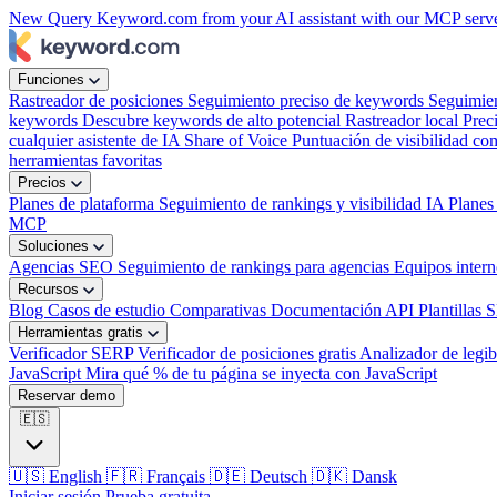
New
Query Keyword.com from your AI assistant with our MCP serv
Funciones
Rastreador de posiciones
Seguimiento preciso de keywords
Seguimie
keywords
Descubre keywords de alto potencial
Rastreador local
Prec
cualquier asistente de IA
Share of Voice
Puntuación de visibilidad com
herramientas favoritas
Precios
Planes de plataforma
Seguimiento de rankings y visibilidad IA
Planes
MCP
Soluciones
Agencias SEO
Seguimiento de rankings para agencias
Equipos inter
Recursos
Blog
Casos de estudio
Comparativas
Documentación API
Plantillas 
Herramientas gratis
Verificador SERP
Verificador de posiciones gratis
Analizador de legib
JavaScript
Mira qué % de tu página se inyecta con JavaScript
Reservar demo
🇪🇸
🇺🇸
English
🇫🇷
Français
🇩🇪
Deutsch
🇩🇰
Dansk
Iniciar sesión
Prueba gratuita