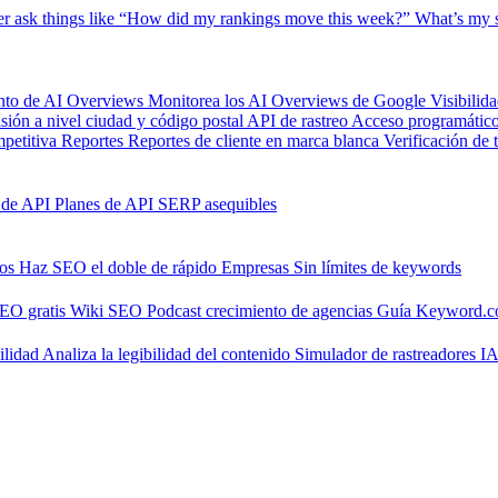
er
ask things like “How did my rankings move this week?”
What’s my s
nto de AI Overviews
Monitorea los AI Overviews de Google
Visibilid
isión a nivel ciudad y código postal
API de rastreo
Acceso programático 
petitiva
Reportes
Reportes de cliente en marca blanca
Verificación de 
 de API
Planes de API SERP asequibles
nos
Haz SEO el doble de rápido
Empresas
Sin límites de keywords
SEO gratis
Wiki SEO
Podcast crecimiento de agencias
Guía Keyword.
ilidad
Analiza la legibilidad del contenido
Simulador de rastreadores I