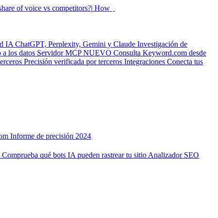
hare of voice vs competitors?|
How did my rankings mo
ad IA
ChatGPT, Perplexity, Gemini y Claude
Investigación de
a los datos
Servidor MCP
NUEVO
Consulta Keyword.com desde
terceros
Precisión verificada por terceros
Integraciones
Conecta tus
com
Informe de precisión 2024
A
Comprueba qué bots IA pueden rastrear tu sitio
Analizador SEO