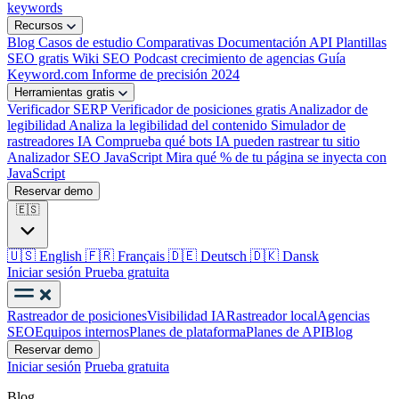
keywords
Recursos
Blog
Casos de estudio
Comparativas
Documentación API
Plantillas
SEO gratis
Wiki SEO
Podcast crecimiento de agencias
Guía
Keyword.com
Informe de precisión 2024
Herramientas gratis
Verificador SERP
Verificador de posiciones gratis
Analizador de
legibilidad
Analiza la legibilidad del contenido
Simulador de
rastreadores IA
Comprueba qué bots IA pueden rastrear tu sitio
Analizador SEO JavaScript
Mira qué % de tu página se inyecta con
JavaScript
Reservar demo
🇪🇸
🇺🇸
English
🇫🇷
Français
🇩🇪
Deutsch
🇩🇰
Dansk
Iniciar sesión
Prueba gratuita
Rastreador de posiciones
Visibilidad IA
Rastreador local
Agencias
SEO
Equipos internos
Planes de plataforma
Planes de API
Blog
Reservar demo
Iniciar sesión
Prueba gratuita
Blog