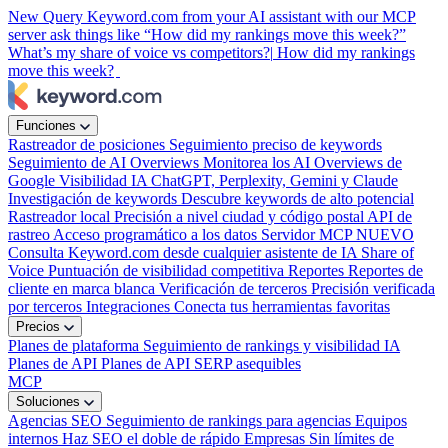
New
Query Keyword.com from your AI assistant with our MCP
server
ask things like “How did my rankings move this week?”
What’s my share of voice vs competitors?|
How did my rankings
move this week?
Funciones
Rastreador de posiciones
Seguimiento preciso de keywords
Seguimiento de AI Overviews
Monitorea los AI Overviews de
Google
Visibilidad IA
ChatGPT, Perplexity, Gemini y Claude
Investigación de keywords
Descubre keywords de alto potencial
Rastreador local
Precisión a nivel ciudad y código postal
API de
rastreo
Acceso programático a los datos
Servidor MCP
NUEVO
Consulta Keyword.com desde cualquier asistente de IA
Share of
Voice
Puntuación de visibilidad competitiva
Reportes
Reportes de
cliente en marca blanca
Verificación de terceros
Precisión verificada
por terceros
Integraciones
Conecta tus herramientas favoritas
Precios
Planes de plataforma
Seguimiento de rankings y visibilidad IA
Planes de API
Planes de API SERP asequibles
MCP
Soluciones
Agencias SEO
Seguimiento de rankings para agencias
Equipos
internos
Haz SEO el doble de rápido
Empresas
Sin límites de