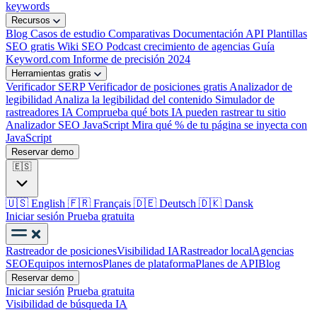
keywords
Recursos
Blog
Casos de estudio
Comparativas
Documentación API
Plantillas
SEO gratis
Wiki SEO
Podcast crecimiento de agencias
Guía
Keyword.com
Informe de precisión 2024
Herramientas gratis
Verificador SERP
Verificador de posiciones gratis
Analizador de
legibilidad
Analiza la legibilidad del contenido
Simulador de
rastreadores IA
Comprueba qué bots IA pueden rastrear tu sitio
Analizador SEO JavaScript
Mira qué % de tu página se inyecta con
JavaScript
Reservar demo
🇪🇸
🇺🇸
English
🇫🇷
Français
🇩🇪
Deutsch
🇩🇰
Dansk
Iniciar sesión
Prueba gratuita
Rastreador de posiciones
Visibilidad IA
Rastreador local
Agencias
SEO
Equipos internos
Planes de plataforma
Planes de API
Blog
Reservar demo
Iniciar sesión
Prueba gratuita
Visibilidad de búsqueda IA