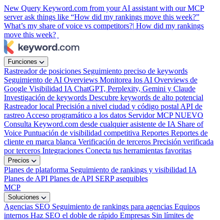
New
Query Keyword.com from your AI assistant with our MCP
server
ask things like “How did my rankings move this week?”
What’s my share of voice vs competitors?|
How did my rankings
move this week?
Funciones
Rastreador de posiciones
Seguimiento preciso de keywords
Seguimiento de AI Overviews
Monitorea los AI Overviews de
Google
Visibilidad IA
ChatGPT, Perplexity, Gemini y Claude
Investigación de keywords
Descubre keywords de alto potencial
Rastreador local
Precisión a nivel ciudad y código postal
API de
rastreo
Acceso programático a los datos
Servidor MCP
NUEVO
Consulta Keyword.com desde cualquier asistente de IA
Share of
Voice
Puntuación de visibilidad competitiva
Reportes
Reportes de
cliente en marca blanca
Verificación de terceros
Precisión verificada
por terceros
Integraciones
Conecta tus herramientas favoritas
Precios
Planes de plataforma
Seguimiento de rankings y visibilidad IA
Planes de API
Planes de API SERP asequibles
MCP
Soluciones
Agencias SEO
Seguimiento de rankings para agencias
Equipos
internos
Haz SEO el doble de rápido
Empresas
Sin límites de