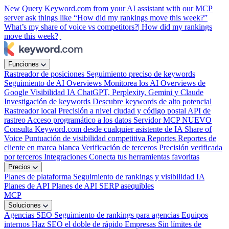
New
Query Keyword.com from your AI assistant with our MCP
server
ask things like “How did my rankings move this week?”
What’s my share of voice vs competitors?|
How did my rankings
move this week?
|
Funciones
Rastreador de posiciones
Seguimiento preciso de keywords
Seguimiento de AI Overviews
Monitorea los AI Overviews de
Google
Visibilidad IA
ChatGPT, Perplexity, Gemini y Claude
Investigación de keywords
Descubre keywords de alto potencial
Rastreador local
Precisión a nivel ciudad y código postal
API de
rastreo
Acceso programático a los datos
Servidor MCP
NUEVO
Consulta Keyword.com desde cualquier asistente de IA
Share of
Voice
Puntuación de visibilidad competitiva
Reportes
Reportes de
cliente en marca blanca
Verificación de terceros
Precisión verificada
por terceros
Integraciones
Conecta tus herramientas favoritas
Precios
Planes de plataforma
Seguimiento de rankings y visibilidad IA
Planes de API
Planes de API SERP asequibles
MCP
Soluciones
Agencias SEO
Seguimiento de rankings para agencias
Equipos
internos
Haz SEO el doble de rápido
Empresas
Sin límites de