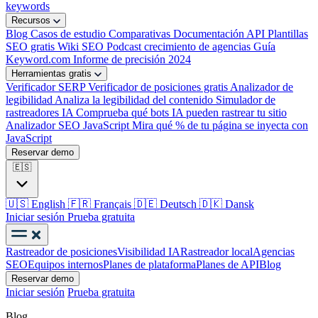
keywords
Recursos
Blog
Casos de estudio
Comparativas
Documentación API
Plantillas
SEO gratis
Wiki SEO
Podcast crecimiento de agencias
Guía
Keyword.com
Informe de precisión 2024
Herramientas gratis
Verificador SERP
Verificador de posiciones gratis
Analizador de
legibilidad
Analiza la legibilidad del contenido
Simulador de
rastreadores IA
Comprueba qué bots IA pueden rastrear tu sitio
Analizador SEO JavaScript
Mira qué % de tu página se inyecta con
JavaScript
Reservar demo
🇪🇸
🇺🇸
English
🇫🇷
Français
🇩🇪
Deutsch
🇩🇰
Dansk
Iniciar sesión
Prueba gratuita
Rastreador de posiciones
Visibilidad IA
Rastreador local
Agencias
SEO
Equipos internos
Planes de plataforma
Planes de API
Blog
Reservar demo
Iniciar sesión
Prueba gratuita
Blog