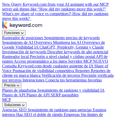
New
Query Keyword.com from your AI assistant with our MCP
server
ask things like “How did my rankings move this week?”
What’s my share of voice vs competitors?|
How did my rankings
move this week?
Funciones
Rastreador de posiciones
Seguimiento preciso de keywords
Seguimiento de AI Overviews
Monitorea los AI Overviews de
Google
Visibilidad IA
ChatGPT, Perplexity, Gemini y Claude
Investigación de keywords
Descubre keywords de alto potencial
Rastreador local
Precisión a nivel ciudad y código postal
API de
rastreo
Acceso programático a los datos
Servidor MCP
NUEVO
Consulta Keyword.com desde cualquier asistente de IA
Share of
Voice
Puntuación de visibilidad competitiva
Reportes
Reportes de
cliente en marca blanca
Verificación de terceros
Precisión verificada
por terceros
Integraciones
Conecta tus herramientas favoritas
Precios
Planes de plataforma
Seguimiento de rankings y visibilidad IA
Planes de API
Planes de API SERP asequibles
MCP
Soluciones
Agencias SEO
Seguimiento de rankings para agencias
Equipos
internos
Haz SEO el doble de rápido
Empresas
Sin límites de