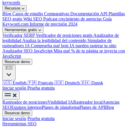
keywords
Recursos
Blog
Casos de estudio
Comparativas
Documentación API
Plantillas
SEO gratis
Wiki SEO
Podcast crecimiento de agencias
Guía
Keyword.com
Informe de precisión 2024
Herramientas gratis
Verificador SERP
Verificador de posiciones gratis
Analizador de
legibilidad
Analiza la legibilidad del contenido
Simulador de
rastreadores IA
Comprueba qué bots IA pueden rastrear tu sitio
Analizador SEO JavaScript
Mira qué % de tu página se inyecta con
JavaScript
Reservar demo
🇪🇸
🇺🇸
English
🇫🇷
Français
🇩🇪
Deutsch
🇩🇰
Dansk
Iniciar sesión
Prueba gratuita
Rastreador de posiciones
Visibilidad IA
Rastreador local
Agencias
SEO
Equipos internos
Planes de plataforma
Planes de API
Blog
Reservar demo
Iniciar sesión
Prueba gratuita
Herramientas SEO