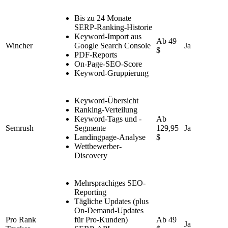
Bis zu 24 Monate
SERP-Ranking-Historie
Keyword-Import aus
Ab 49
Wincher
Google Search Console
Ja
$
PDF-Reports
On-Page-SEO-Score
Keyword-Gruppierung
Keyword-Übersicht
Ranking-Verteilung
Keyword-Tags und -
Ab
Semrush
Segmente
129,95
Ja
Landingpage-Analyse
$
Wettbewerber-
Discovery
Mehrsprachiges SEO-
Reporting
Tägliche Updates (plus
On-Demand-Updates
Pro Rank
für Pro-Kunden)
Ab 49
Ja