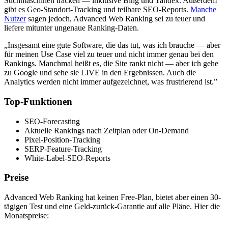
Suchmaschinen tracken — inklusive Bing und Yandex. Außerdem
gibt es Geo-Standort-Tracking und teilbare SEO-Reports.
Manche
Nutzer
sagen jedoch, Advanced Web Ranking sei zu teuer und
liefere mitunter ungenaue Ranking-Daten.
„Insgesamt eine gute Software, die das tut, was ich brauche — aber
für meinen Use Case viel zu teuer und nicht immer genau bei den
Rankings. Manchmal heißt es, die Site rankt nicht — aber ich gehe
zu Google und sehe sie LIVE in den Ergebnissen. Auch die
Analytics werden nicht immer aufgezeichnet, was frustrierend ist.”
Top-Funktionen
SEO-Forecasting
Aktuelle Rankings nach Zeitplan oder On-Demand
Pixel-Position-Tracking
SERP-Feature-Tracking
White-Label-SEO-Reports
Preise
Advanced Web Ranking hat keinen Free-Plan, bietet aber einen 30-
tägigen Test und eine Geld-zurück-Garantie auf alle Pläne. Hier die
Monatspreise: