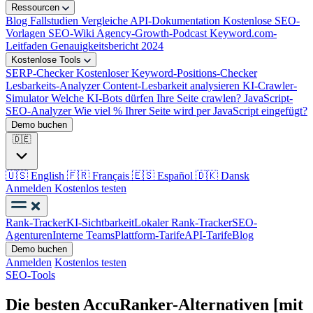
Ressourcen
Blog
Fallstudien
Vergleiche
API-Dokumentation
Kostenlose SEO-
Vorlagen
SEO-Wiki
Agency-Growth-Podcast
Keyword.com-
Leitfaden
Genauigkeitsbericht 2024
Kostenlose Tools
SERP-Checker
Kostenloser Keyword-Positions-Checker
Lesbarkeits-Analyzer
Content-Lesbarkeit analysieren
KI-Crawler-
Simulator
Welche KI-Bots dürfen Ihre Seite crawlen?
JavaScript-
SEO-Analyzer
Wie viel % Ihrer Seite wird per JavaScript eingefügt?
Demo buchen
🇩🇪
🇺🇸
English
🇫🇷
Français
🇪🇸
Español
🇩🇰
Dansk
Anmelden
Kostenlos testen
Rank-Tracker
KI-Sichtbarkeit
Lokaler Rank-Tracker
SEO-
Agenturen
Interne Teams
Plattform-Tarife
API-Tarife
Blog
Demo buchen
Anmelden
Kostenlos testen
SEO-Tools
Die besten AccuRanker-Alternativen [mit