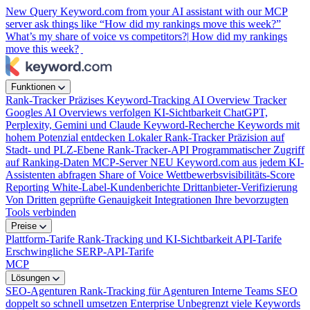
New
Query Keyword.com from your AI assistant with our MCP
server
ask things like “How did my rankings move this week?”
What’s my share of voice vs competitors?|
How did my rankings
move this week?
|
Funktionen
Rank-Tracker
Präzises Keyword-Tracking
AI Overview Tracker
Googles AI Overviews verfolgen
KI-Sichtbarkeit
ChatGPT,
Perplexity, Gemini und Claude
Keyword-Recherche
Keywords mit
hohem Potenzial entdecken
Lokaler Rank-Tracker
Präzision auf
Stadt- und PLZ-Ebene
Rank-Tracker-API
Programmatischer Zugriff
auf Ranking-Daten
MCP-Server
NEU
Keyword.com aus jedem KI-
Assistenten abfragen
Share of Voice
Wettbewerbsvisibilitäts-Score
Reporting
White-Label-Kundenberichte
Drittanbieter-Verifizierung
Von Dritten geprüfte Genauigkeit
Integrationen
Ihre bevorzugten
Tools verbinden
Preise
Plattform-Tarife
Rank-Tracking und KI-Sichtbarkeit
API-Tarife
Erschwingliche SERP-API-Tarife
MCP
Lösungen
SEO-Agenturen
Rank-Tracking für Agenturen
Interne Teams
SEO
doppelt so schnell umsetzen
Enterprise
Unbegrenzt viele Keywords