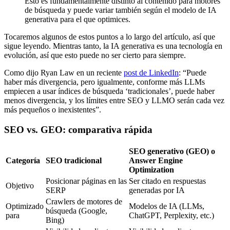
Esto es fundamentalmente distinto al contenido para motores
de búsqueda y puede variar también según el modelo de IA
generativa para el que optimices.
Tocaremos algunos de estos puntos a lo largo del artículo, así que
sigue leyendo. Mientras tanto, la IA generativa es una tecnología en
evolución, así que esto puede no ser cierto para siempre.
Como dijo Ryan Law en un reciente
post de LinkedIn
: “Puede
haber más divergencia, pero igualmente, conforme más LLMs
empiecen a usar índices de búsqueda ‘tradicionales’, puede haber
menos divergencia, y los límites entre SEO y LLMO serán cada vez
más pequeños o inexistentes”.
SEO vs. GEO: comparativa rápida
SEO generativo (GEO) o
Categoría
SEO tradicional
Answer Engine
Optimization
Posicionar páginas en las
Ser citado en respuestas
Objetivo
SERP
generadas por IA
Crawlers de motores de
Optimizado
Modelos de IA (LLMs,
búsqueda (Google,
para
ChatGPT, Perplexity, etc.)
Bing)