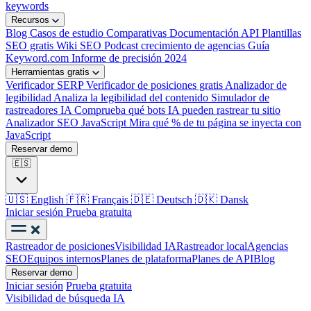
keywords
Recursos
Blog
Casos de estudio
Comparativas
Documentación API
Plantillas
SEO gratis
Wiki SEO
Podcast crecimiento de agencias
Guía
Keyword.com
Informe de precisión 2024
Herramientas gratis
Verificador SERP
Verificador de posiciones gratis
Analizador de
legibilidad
Analiza la legibilidad del contenido
Simulador de
rastreadores IA
Comprueba qué bots IA pueden rastrear tu sitio
Analizador SEO JavaScript
Mira qué % de tu página se inyecta con
JavaScript
Reservar demo
🇪🇸
🇺🇸
English
🇫🇷
Français
🇩🇪
Deutsch
🇩🇰
Dansk
Iniciar sesión
Prueba gratuita
Rastreador de posiciones
Visibilidad IA
Rastreador local
Agencias
SEO
Equipos internos
Planes de plataforma
Planes de API
Blog
Reservar demo
Iniciar sesión
Prueba gratuita
Visibilidad de búsqueda IA