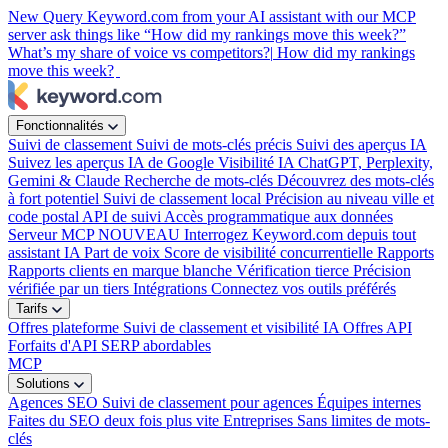
New
Query Keyword.com from your AI assistant with our MCP
server
ask things like “How did my rankings move this week?”
What’s my share of voice vs competitors?|
How did my rankings
move this week?
Fonctionnalités
Suivi de classement
Suivi de mots-clés précis
Suivi des aperçus IA
Suivez les aperçus IA de Google
Visibilité IA
ChatGPT, Perplexity,
Gemini & Claude
Recherche de mots-clés
Découvrez des mots-clés
à fort potentiel
Suivi de classement local
Précision au niveau ville et
code postal
API de suivi
Accès programmatique aux données
Serveur MCP
NOUVEAU
Interrogez Keyword.com depuis tout
assistant IA
Part de voix
Score de visibilité concurrentielle
Rapports
Rapports clients en marque blanche
Vérification tierce
Précision
vérifiée par un tiers
Intégrations
Connectez vos outils préférés
Tarifs
Offres plateforme
Suivi de classement et visibilité IA
Offres API
Forfaits d'API SERP abordables
MCP
Solutions
Agences SEO
Suivi de classement pour agences
Équipes internes
Faites du SEO deux fois plus vite
Entreprises
Sans limites de mots-
clés