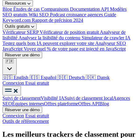
Ressources
Blog
Études de cas
Comparaisons
Documentation API
Modèles
SEO gratuits
Wiki SEO
Podcast croissance agences
Guide
Keyword.com
Rapport de précision 2024
Outils gratuits
Vérificateur SERP
Vérificateur de position gratuit
Analyseur de
lisibilité
Analysez la lisibilité du contenu
Simulateur de crawler IA
Testez quels bots IA peuvent explorer votre site
Analyseur SEO
JavaScript
Voyez quel % de votre page est injecté en JavaScript
Réserver une démo
🇫🇷
🇺🇸
English
🇪🇸
Español
🇩🇪
Deutsch
🇩🇰
Dansk
Connexion
Essai gratuit
Suivi de classement
Visibilité IA
Suivi de classement local
Agences
SEO
Équipes internes
Offres plateforme
Offres API
Blog
Réserver une démo
Connexion
Essai gratuit
Outils de référencement
Les meilleurs trackers de classement pour