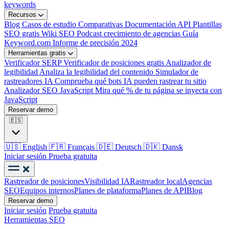
keywords
Recursos
Blog
Casos de estudio
Comparativas
Documentación API
Plantillas
SEO gratis
Wiki SEO
Podcast crecimiento de agencias
Guía
Keyword.com
Informe de precisión 2024
Herramientas gratis
Verificador SERP
Verificador de posiciones gratis
Analizador de
legibilidad
Analiza la legibilidad del contenido
Simulador de
rastreadores IA
Comprueba qué bots IA pueden rastrear tu sitio
Analizador SEO JavaScript
Mira qué % de tu página se inyecta con
JavaScript
Reservar demo
🇪🇸
🇺🇸
English
🇫🇷
Français
🇩🇪
Deutsch
🇩🇰
Dansk
Iniciar sesión
Prueba gratuita
Rastreador de posiciones
Visibilidad IA
Rastreador local
Agencias
SEO
Equipos internos
Planes de plataforma
Planes de API
Blog
Reservar demo
Iniciar sesión
Prueba gratuita
Herramientas SEO