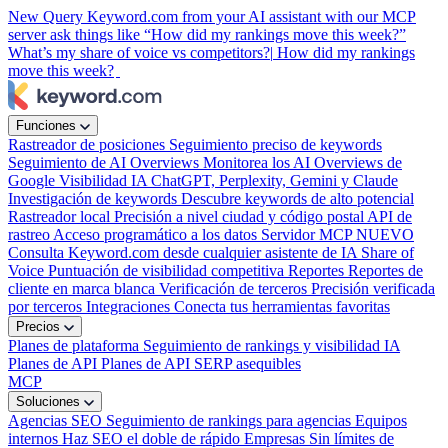
New
Query Keyword.com from your AI assistant with our MCP
server
ask things like “How did my rankings move this week?”
What’s my share of voice vs competitors?|
How did my rankings
move this week?
Funciones
Rastreador de posiciones
Seguimiento preciso de keywords
Seguimiento de AI Overviews
Monitorea los AI Overviews de
Google
Visibilidad IA
ChatGPT, Perplexity, Gemini y Claude
Investigación de keywords
Descubre keywords de alto potencial
Rastreador local
Precisión a nivel ciudad y código postal
API de
rastreo
Acceso programático a los datos
Servidor MCP
NUEVO
Consulta Keyword.com desde cualquier asistente de IA
Share of
Voice
Puntuación de visibilidad competitiva
Reportes
Reportes de
cliente en marca blanca
Verificación de terceros
Precisión verificada
por terceros
Integraciones
Conecta tus herramientas favoritas
Precios
Planes de plataforma
Seguimiento de rankings y visibilidad IA
Planes de API
Planes de API SERP asequibles
MCP
Soluciones
Agencias SEO
Seguimiento de rankings para agencias
Equipos
internos
Haz SEO el doble de rápido
Empresas
Sin límites de