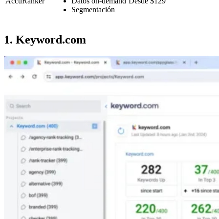
AccuRanker
Datos on-demand
Desde $129
Segmentación
1. Keyword.com