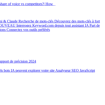
hare of voice vs competitors?|
How did my rankings mo
ni & Claude
Recherche de mots-clés
Découvrez des mots-clés à fort
OUVEAU
Interrogez Keyword.com depuis tout assistant IA
Part de
tions
Connectez vos outils préférés
apport de précision 2024
ls bots IA peuvent explorer votre site
Analyseur SEO JavaScript