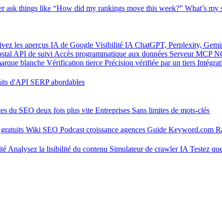
er
ask things like “How did my rankings move this week?”
What’s my s
ivez les aperçus IA de Google
Visibilité IA
ChatGPT, Perplexity, Gemi
stal
API de suivi
Accès programmatique aux données
Serveur MCP
N
marque blanche
Vérification tierce
Précision vérifiée par un tiers
Intégra
aits d'API SERP abordables
tes du SEO deux fois plus vite
Entreprises
Sans limites de mots-clés
gratuits
Wiki SEO
Podcast croissance agences
Guide Keyword.com
R
ité
Analysez la lisibilité du contenu
Simulateur de crawler IA
Testez que