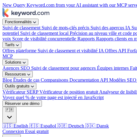
New
Query Keyword.com from your AI assistant with our MCP serv
Fonctionnalités
Suivi de classement
Suivi de mots-clés précis
Suivi des aperçus IA
Su
potentiel
Suivi de classement local
Précision au niveau ville et code po
voix
Score de visibilité concurrentielle
Rapports
Rapports clients en 
Tarifs
Offres plateforme
Suivi de classement et visibilité IA
Offres API
Forf
MCP
Solutions
Agences SEO
Suivi de classement pour agences
Équipes internes
Fai
Ressources
Blog
Études de cas
Comparaisons
Documentation API
Modèles SEO 
Outils gratuits
Vérificateur SERP
Vérificateur de position gratuit
Analyseur de lisibil
Voyez quel % de votre page est injecté en JavaScript
Réserver une démo
🇫🇷
🇺🇸
English
🇪🇸
Español
🇩🇪
Deutsch
🇩🇰
Dansk
Connexion
Essai gratuit