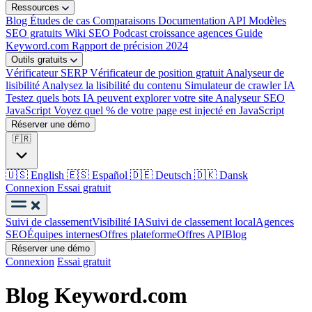
Ressources
Blog
Études de cas
Comparaisons
Documentation API
Modèles
SEO gratuits
Wiki SEO
Podcast croissance agences
Guide
Keyword.com
Rapport de précision 2024
Outils gratuits
Vérificateur SERP
Vérificateur de position gratuit
Analyseur de
lisibilité
Analysez la lisibilité du contenu
Simulateur de crawler IA
Testez quels bots IA peuvent explorer votre site
Analyseur SEO
JavaScript
Voyez quel % de votre page est injecté en JavaScript
Réserver une démo
🇫🇷
🇺🇸
English
🇪🇸
Español
🇩🇪
Deutsch
🇩🇰
Dansk
Connexion
Essai gratuit
Suivi de classement
Visibilité IA
Suivi de classement local
Agences
SEO
Équipes internes
Offres plateforme
Offres API
Blog
Réserver une démo
Connexion
Essai gratuit
Blog Keyword.com