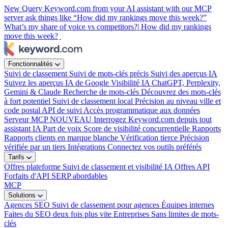
New
Query Keyword.com from your AI assistant with our MCP
server
ask things like “How did my rankings move this week?”
What’s my share of voice vs competitors?|
How did my rankings
move this week?
|
Fonctionnalités
Suivi de classement
Suivi de mots-clés précis
Suivi des aperçus IA
Suivez les aperçus IA de Google
Visibilité IA
ChatGPT, Perplexity,
Gemini & Claude
Recherche de mots-clés
Découvrez des mots-clés
à fort potentiel
Suivi de classement local
Précision au niveau ville et
code postal
API de suivi
Accès programmatique aux données
Serveur MCP
NOUVEAU
Interrogez Keyword.com depuis tout
assistant IA
Part de voix
Score de visibilité concurrentielle
Rapports
Rapports clients en marque blanche
Vérification tierce
Précision
vérifiée par un tiers
Intégrations
Connectez vos outils préférés
Tarifs
Offres plateforme
Suivi de classement et visibilité IA
Offres API
Forfaits d'API SERP abordables
MCP
Solutions
Agences SEO
Suivi de classement pour agences
Équipes internes
Faites du SEO deux fois plus vite
Entreprises
Sans limites de mots-
clés