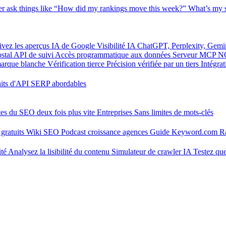
er
ask things like “How did my rankings move this week?”
What’s my s
ivez les aperçus IA de Google
Visibilité IA
ChatGPT, Perplexity, Gemi
stal
API de suivi
Accès programmatique aux données
Serveur MCP
N
marque blanche
Vérification tierce
Précision vérifiée par un tiers
Intégra
aits d'API SERP abordables
tes du SEO deux fois plus vite
Entreprises
Sans limites de mots-clés
gratuits
Wiki SEO
Podcast croissance agences
Guide Keyword.com
R
ité
Analysez la lisibilité du contenu
Simulateur de crawler IA
Testez que