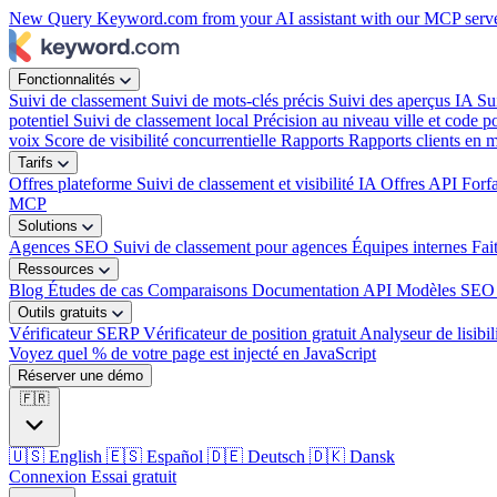
New
Query Keyword.com from your AI assistant with our MCP serv
Fonctionnalités
Suivi de classement
Suivi de mots-clés précis
Suivi des aperçus IA
Su
potentiel
Suivi de classement local
Précision au niveau ville et code po
voix
Score de visibilité concurrentielle
Rapports
Rapports clients en 
Tarifs
Offres plateforme
Suivi de classement et visibilité IA
Offres API
Forf
MCP
Solutions
Agences SEO
Suivi de classement pour agences
Équipes internes
Fai
Ressources
Blog
Études de cas
Comparaisons
Documentation API
Modèles SEO 
Outils gratuits
Vérificateur SERP
Vérificateur de position gratuit
Analyseur de lisibil
Voyez quel % de votre page est injecté en JavaScript
Réserver une démo
🇫🇷
🇺🇸
English
🇪🇸
Español
🇩🇪
Deutsch
🇩🇰
Dansk
Connexion
Essai gratuit