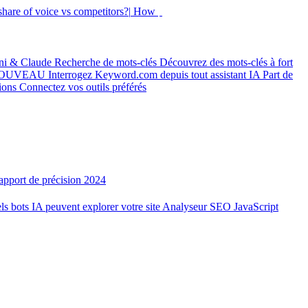
hare of voice vs competitors?|
How did my rankings mo
ni & Claude
Recherche de mots-clés
Découvrez des mots-clés à fort
OUVEAU
Interrogez Keyword.com depuis tout assistant IA
Part de
tions
Connectez vos outils préférés
apport de précision 2024
ls bots IA peuvent explorer votre site
Analyseur SEO JavaScript