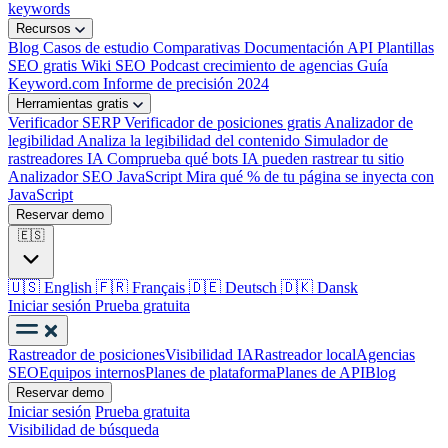
keywords
Recursos
Blog
Casos de estudio
Comparativas
Documentación API
Plantillas
SEO gratis
Wiki SEO
Podcast crecimiento de agencias
Guía
Keyword.com
Informe de precisión 2024
Herramientas gratis
Verificador SERP
Verificador de posiciones gratis
Analizador de
legibilidad
Analiza la legibilidad del contenido
Simulador de
rastreadores IA
Comprueba qué bots IA pueden rastrear tu sitio
Analizador SEO JavaScript
Mira qué % de tu página se inyecta con
JavaScript
Reservar demo
🇪🇸
🇺🇸
English
🇫🇷
Français
🇩🇪
Deutsch
🇩🇰
Dansk
Iniciar sesión
Prueba gratuita
Rastreador de posiciones
Visibilidad IA
Rastreador local
Agencias
SEO
Equipos internos
Planes de plataforma
Planes de API
Blog
Reservar demo
Iniciar sesión
Prueba gratuita
Visibilidad de búsqueda