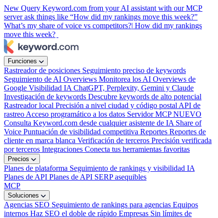
New
Query Keyword.com from your AI assistant with our MCP
server
ask things like “How did my rankings move this week?”
What’s my share of voice vs competitors?|
How did my rankings
move this week?
Funciones
Rastreador de posiciones
Seguimiento preciso de keywords
Seguimiento de AI Overviews
Monitorea los AI Overviews de
Google
Visibilidad IA
ChatGPT, Perplexity, Gemini y Claude
Investigación de keywords
Descubre keywords de alto potencial
Rastreador local
Precisión a nivel ciudad y código postal
API de
rastreo
Acceso programático a los datos
Servidor MCP
NUEVO
Consulta Keyword.com desde cualquier asistente de IA
Share of
Voice
Puntuación de visibilidad competitiva
Reportes
Reportes de
cliente en marca blanca
Verificación de terceros
Precisión verificada
por terceros
Integraciones
Conecta tus herramientas favoritas
Precios
Planes de plataforma
Seguimiento de rankings y visibilidad IA
Planes de API
Planes de API SERP asequibles
MCP
Soluciones
Agencias SEO
Seguimiento de rankings para agencias
Equipos
internos
Haz SEO el doble de rápido
Empresas
Sin límites de