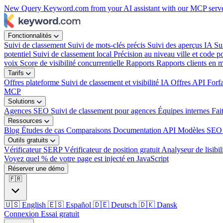
New
Query Keyword.com from your AI assistant with our MCP serv
Fonctionnalités
Suivi de classement
Suivi de mots-clés précis
Suivi des aperçus IA
Su
potentiel
Suivi de classement local
Précision au niveau ville et code po
voix
Score de visibilité concurrentielle
Rapports
Rapports clients en 
Tarifs
Offres plateforme
Suivi de classement et visibilité IA
Offres API
Forf
MCP
Solutions
Agences SEO
Suivi de classement pour agences
Équipes internes
Fai
Ressources
Blog
Études de cas
Comparaisons
Documentation API
Modèles SEO 
Outils gratuits
Vérificateur SERP
Vérificateur de position gratuit
Analyseur de lisibil
Voyez quel % de votre page est injecté en JavaScript
Réserver une démo
🇫🇷
🇺🇸
English
🇪🇸
Español
🇩🇪
Deutsch
🇩🇰
Dansk
Connexion
Essai gratuit