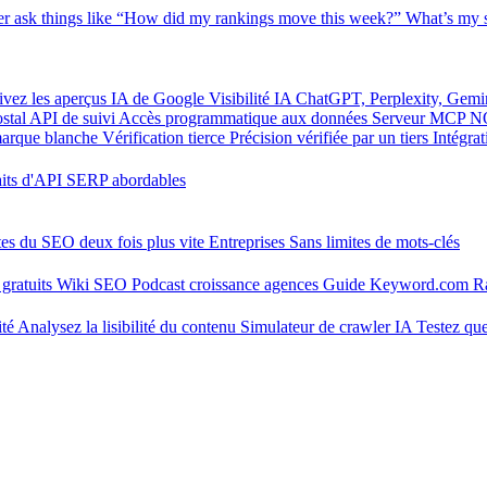
er
ask things like “How did my rankings move this week?”
What’s my s
ivez les aperçus IA de Google
Visibilité IA
ChatGPT, Perplexity, Gemi
stal
API de suivi
Accès programmatique aux données
Serveur MCP
N
marque blanche
Vérification tierce
Précision vérifiée par un tiers
Intégra
aits d'API SERP abordables
tes du SEO deux fois plus vite
Entreprises
Sans limites de mots-clés
gratuits
Wiki SEO
Podcast croissance agences
Guide Keyword.com
R
ité
Analysez la lisibilité du contenu
Simulateur de crawler IA
Testez que