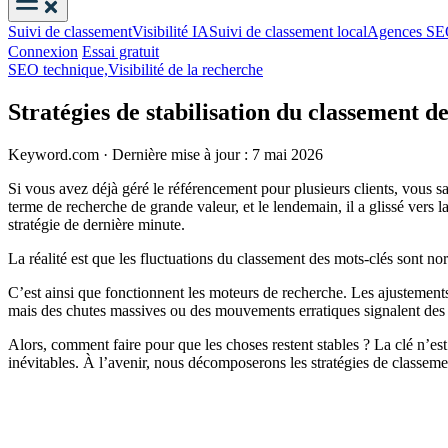
Suivi de classement
Visibilité IA
Suivi de classement local
Agences S
Connexion
Essai gratuit
SEO technique,
Visibilité de la recherche
Stratégies de stabilisation du classement d
Keyword.com
·
Dernière mise à jour : 7 mai 2026
Si vous avez déjà géré le référencement pour plusieurs clients, vous sa
terme de recherche de grande valeur, et le lendemain, il a glissé vers
stratégie de dernière minute.
La réalité est que les fluctuations du classement des mots-clés sont no
C’est ainsi que fonctionnent les moteurs de recherche. Les ajustements 
mais des chutes massives ou des mouvements erratiques signalent des pro
Alors, comment faire pour que les choses restent stables ? La clé n’es
inévitables. À l’avenir, nous décomposerons les stratégies de classeme