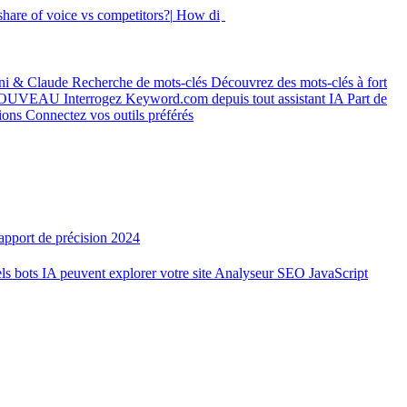
hare of voice vs competitors?|
How did my rankings move
ni & Claude
Recherche de mots-clés
Découvrez des mots-clés à fort
OUVEAU
Interrogez Keyword.com depuis tout assistant IA
Part de
tions
Connectez vos outils préférés
apport de précision 2024
ls bots IA peuvent explorer votre site
Analyseur SEO JavaScript