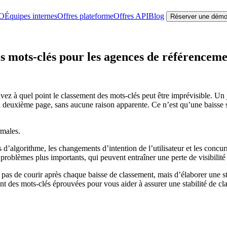
EO
Équipes internes
Offres plateforme
Offres API
Blog
Réserver une dém
es mots-clés pour les agences de référencem
vez à quel point le classement des mots-clés peut être imprévisible. Un 
 la deuxième page, sans aucune raison apparente. Ce n’est qu’une baisse 
rmales.
d’algorithme, les changements d’intention de l’utilisateur et les concur
blèmes plus importants, qui peuvent entraîner une perte de visibilité et
t pas de courir après chaque baisse de classement, mais d’élaborer une s
nt des mots-clés éprouvées pour vous aider à assurer une stabilité de cl