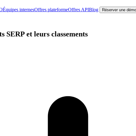
EO
Équipes internes
Offres plateforme
Offres API
Blog
Réserver une dém
s SERP et leurs classements