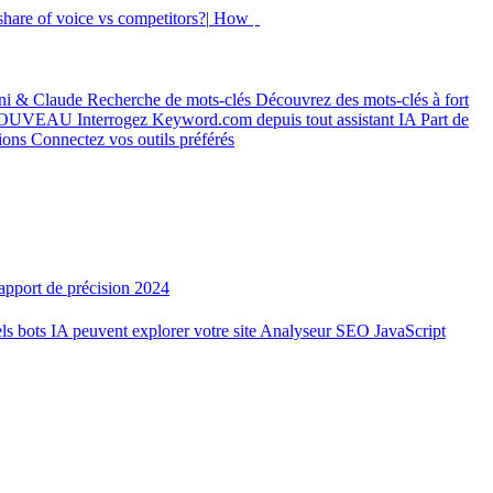
hare of voice vs competitors?|
How did my rankings mo
ni & Claude
Recherche de mots-clés
Découvrez des mots-clés à fort
OUVEAU
Interrogez Keyword.com depuis tout assistant IA
Part de
tions
Connectez vos outils préférés
apport de précision 2024
ls bots IA peuvent explorer votre site
Analyseur SEO JavaScript