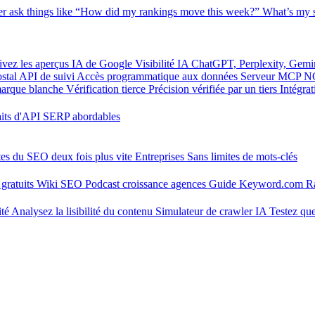
er
ask things like “How did my rankings move this week?”
What’s my s
ivez les aperçus IA de Google
Visibilité IA
ChatGPT, Perplexity, Gemi
stal
API de suivi
Accès programmatique aux données
Serveur MCP
N
marque blanche
Vérification tierce
Précision vérifiée par un tiers
Intégra
aits d'API SERP abordables
tes du SEO deux fois plus vite
Entreprises
Sans limites de mots-clés
gratuits
Wiki SEO
Podcast croissance agences
Guide Keyword.com
R
ité
Analysez la lisibilité du contenu
Simulateur de crawler IA
Testez que