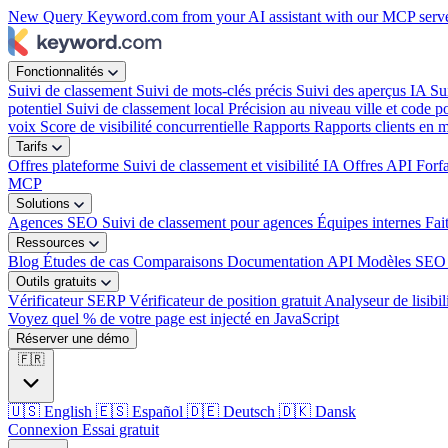
New
Query Keyword.com from your AI assistant with our MCP serv
Fonctionnalités
Suivi de classement
Suivi de mots-clés précis
Suivi des aperçus IA
Su
potentiel
Suivi de classement local
Précision au niveau ville et code po
voix
Score de visibilité concurrentielle
Rapports
Rapports clients en 
Tarifs
Offres plateforme
Suivi de classement et visibilité IA
Offres API
Forf
MCP
Solutions
Agences SEO
Suivi de classement pour agences
Équipes internes
Fai
Ressources
Blog
Études de cas
Comparaisons
Documentation API
Modèles SEO 
Outils gratuits
Vérificateur SERP
Vérificateur de position gratuit
Analyseur de lisibil
Voyez quel % de votre page est injecté en JavaScript
Réserver une démo
🇫🇷
🇺🇸
English
🇪🇸
Español
🇩🇪
Deutsch
🇩🇰
Dansk
Connexion
Essai gratuit