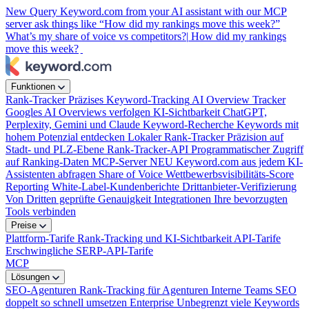
New
Query Keyword.com from your AI assistant with our MCP
server
ask things like “How did my rankings move this week?”
What’s my share of voice vs competitors?|
How did my rankings
move this week?
|
Funktionen
Rank-Tracker
Präzises Keyword-Tracking
AI Overview Tracker
Googles AI Overviews verfolgen
KI-Sichtbarkeit
ChatGPT,
Perplexity, Gemini und Claude
Keyword-Recherche
Keywords mit
hohem Potenzial entdecken
Lokaler Rank-Tracker
Präzision auf
Stadt- und PLZ-Ebene
Rank-Tracker-API
Programmatischer Zugriff
auf Ranking-Daten
MCP-Server
NEU
Keyword.com aus jedem KI-
Assistenten abfragen
Share of Voice
Wettbewerbsvisibilitäts-Score
Reporting
White-Label-Kundenberichte
Drittanbieter-Verifizierung
Von Dritten geprüfte Genauigkeit
Integrationen
Ihre bevorzugten
Tools verbinden
Preise
Plattform-Tarife
Rank-Tracking und KI-Sichtbarkeit
API-Tarife
Erschwingliche SERP-API-Tarife
MCP
Lösungen
SEO-Agenturen
Rank-Tracking für Agenturen
Interne Teams
SEO
doppelt so schnell umsetzen
Enterprise
Unbegrenzt viele Keywords