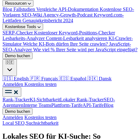
Ressourcen
Blog
Fallstudien
Vergleiche
API-Dokumentation
Kostenlose SEO-
Vorlagen
SEO-Wiki
Agency-Growth-Podcast
Keyword.com-
Leitfaden
Genauigkeitsbericht 2024
Kostenlose Tools
SERP-Checker
Kostenloser Keyword-Positions-Checker
Lesbarkeits-Analyzer
Content-Lesbarkeit analysieren
KI-Crawler-
Simulator
Welche KI-Bots dürfen Ihre Seite crawlen?
JavaScript-
SEO-Analyzer
Wie viel % Ihrer Seite wird per JavaScript eingefügt?
Demo buchen
🇩🇪
🇺🇸
English
🇫🇷
Français
🇪🇸
Español
🇩🇰
Dansk
Anmelden
Kostenlos testen
Rank-Tracker
KI-Sichtbarkeit
Lokaler Rank-Tracker
SEO-
Agenturen
Interne Teams
Plattform-Tarife
API-Tarife
Blog
Demo buchen
Anmelden
Kostenlos testen
Local SEO,
Suchsichtbarkeit
Lokales SEO für KI-Suche: So