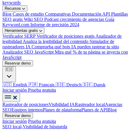
keywords
Recursos
Blog
Casos de estudio
Comparativas
Documentación API
Plantillas
SEO gratis
Wiki SEO
Podcast crecimiento de agencias
Guía
Keyword.com
Informe de precisión 2024
Herramientas gratis
Verificador SERP
Verificador de posiciones gratis
Analizador de
legibilidad
Analiza la legibilidad del contenido
Simulador de
rastreadores IA
Comprueba qué bots IA pueden rastrear tu sitio
Analizador SEO JavaScript
Mira qué % de tu página se inyecta con
JavaScript
Reservar demo
🇪🇸
🇺🇸
English
🇫🇷
Français
🇩🇪
Deutsch
🇩🇰
Dansk
Iniciar sesión
Prueba gratuita
Rastreador de posiciones
Visibilidad IA
Rastreador local
Agencias
SEO
Equipos internos
Planes de plataforma
Planes de API
Blog
Reservar demo
Iniciar sesión
Prueba gratuita
SEO local,
Visibilidad de búsqueda