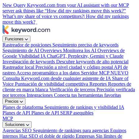
New
Query Keyword.com from your AI assistant with our MCP
server
ask things like “How did my rankings move this week?”
What’s my share of voice vs competitors?|
How did my rankings
move this week?
Funciones
Rastreador de posiciones
Seguimiento preciso de keywords
Seguimiento de AI Overviews
Monitorea los AI Overviews de
Google
Visibilidad IA
ChatGPT, Perplexity, Gemini y Claude
Investigación de keywords
Descubre keywords de alto potencial
Rastreador local
Precisión a nivel ciudad y código postal
API de
rastreo
Acceso programático a los datos
Servidor MCP
NUEVO
Consulta Keyword.com desde cualquier asistente de IA
Share of
Voice
Puntuación de visibilidad competitiva
Reportes
Reportes de
cliente en marca blanca
Verificación de terceros
Precisión verificada
por terceros
Integraciones
Conecta tus herramientas favoritas
Precios
Planes de plataforma
Seguimiento de rankings y visibilidad IA
Planes de API
Planes de API SERP asequibles
MCP
Soluciones
Agencias SEO
Seguimiento de rankings para agencias
Equipos
internos
Haz SEO el doble de rápido
Empresas
Sin límites de