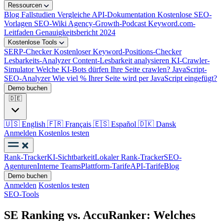
Ressourcen
Blog
Fallstudien
Vergleiche
API-Dokumentation
Kostenlose SEO-
Vorlagen
SEO-Wiki
Agency-Growth-Podcast
Keyword.com-
Leitfaden
Genauigkeitsbericht 2024
Kostenlose Tools
SERP-Checker
Kostenloser Keyword-Positions-Checker
Lesbarkeits-Analyzer
Content-Lesbarkeit analysieren
KI-Crawler-
Simulator
Welche KI-Bots dürfen Ihre Seite crawlen?
JavaScript-
SEO-Analyzer
Wie viel % Ihrer Seite wird per JavaScript eingefügt?
Demo buchen
🇩🇪
🇺🇸
English
🇫🇷
Français
🇪🇸
Español
🇩🇰
Dansk
Anmelden
Kostenlos testen
Rank-Tracker
KI-Sichtbarkeit
Lokaler Rank-Tracker
SEO-
Agenturen
Interne Teams
Plattform-Tarife
API-Tarife
Blog
Demo buchen
Anmelden
Kostenlos testen
SEO-Tools
SE Ranking vs. AccuRanker: Welches