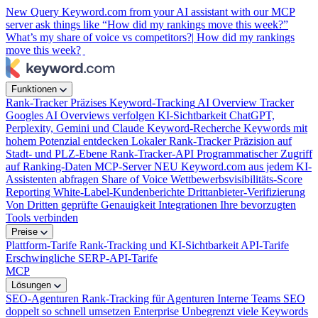
New
Query Keyword.com from your AI assistant with our MCP
server
ask things like “How did my rankings move this week?”
What’s my share of voice vs competitors?|
How did my rankings
move this week?
Funktionen
Rank-Tracker
Präzises Keyword-Tracking
AI Overview Tracker
Googles AI Overviews verfolgen
KI-Sichtbarkeit
ChatGPT,
Perplexity, Gemini und Claude
Keyword-Recherche
Keywords mit
hohem Potenzial entdecken
Lokaler Rank-Tracker
Präzision auf
Stadt- und PLZ-Ebene
Rank-Tracker-API
Programmatischer Zugriff
auf Ranking-Daten
MCP-Server
NEU
Keyword.com aus jedem KI-
Assistenten abfragen
Share of Voice
Wettbewerbsvisibilitäts-Score
Reporting
White-Label-Kundenberichte
Drittanbieter-Verifizierung
Von Dritten geprüfte Genauigkeit
Integrationen
Ihre bevorzugten
Tools verbinden
Preise
Plattform-Tarife
Rank-Tracking und KI-Sichtbarkeit
API-Tarife
Erschwingliche SERP-API-Tarife
MCP
Lösungen
SEO-Agenturen
Rank-Tracking für Agenturen
Interne Teams
SEO
doppelt so schnell umsetzen
Enterprise
Unbegrenzt viele Keywords