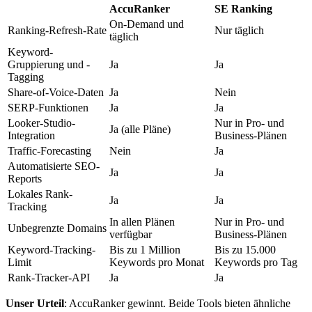
AccuRanker
SE Ranking
On-Demand und
Ranking-Refresh-Rate
Nur täglich
täglich
Keyword-
Gruppierung und -
Ja
Ja
Tagging
Share-of-Voice-Daten
Ja
Nein
SERP-Funktionen
Ja
Ja
Looker-Studio-
Nur in Pro- und
Ja (alle Pläne)
Integration
Business-Plänen
Traffic-Forecasting
Nein
Ja
Automatisierte SEO-
Ja
Ja
Reports
Lokales Rank-
Ja
Ja
Tracking
In allen Plänen
Nur in Pro- und
Unbegrenzte Domains
verfügbar
Business-Plänen
Keyword-Tracking-
Bis zu 1 Million
Bis zu 15.000
Limit
Keywords pro Monat
Keywords pro Tag
Rank-Tracker-API
Ja
Ja
Unser Urteil
: AccuRanker gewinnt. Beide Tools bieten ähnliche