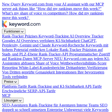
New
Query Keyword.com from your AI assistant with our MCP
server
ask things like “How did my rankings move this week?”
What’s my share of voice vs competitors?|
How did my rankings
move this week?
Funktionen
Rank-Tracker
Präzises Keyword-Tracking
AI Overview Tracker
Googles AI Overviews verfolgen
KI-Sichtbarkeit
ChatGPT,
Perplexity, Gemini und Claude
Keyword-Recherche
Keywords mit
hohem Potenzial entdecken
Lokaler Rank-Tracker
Präzision auf
Stadt- und PLZ-Ebene
Rank-Tracker-API
Programmatischer Zugriff
auf Ranking-Daten
MCP-Server
NEU
Keyword.com aus jedem KI-
Assistenten abfragen
Share of Voice
Wettbewerbsvisibilitäts-Score
Reporting
White-Label-Kundenberichte
Drittanbieter-Verifizierung
Von Dritten geprüfte Genauigkeit
Integrationen
Ihre bevorzugten
Tools verbinden
Preise
Plattform-Tarife
Rank-Tracking und KI-Sichtbarkeit
API-Tarife
Erschwingliche SERP-API-Tarife
MCP
Lösungen
SEO-Agenturen
Rank-Tracking für Agenturen
Interne Teams
SEO
doppelt so schnell umsetzen
Enterprise
Unbegrenzt viele Keywords