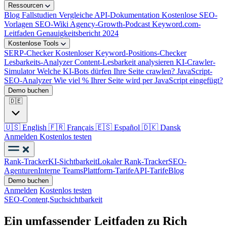
Ressourcen
Blog
Fallstudien
Vergleiche
API-Dokumentation
Kostenlose SEO-
Vorlagen
SEO-Wiki
Agency-Growth-Podcast
Keyword.com-
Leitfaden
Genauigkeitsbericht 2024
Kostenlose Tools
SERP-Checker
Kostenloser Keyword-Positions-Checker
Lesbarkeits-Analyzer
Content-Lesbarkeit analysieren
KI-Crawler-
Simulator
Welche KI-Bots dürfen Ihre Seite crawlen?
JavaScript-
SEO-Analyzer
Wie viel % Ihrer Seite wird per JavaScript eingefügt?
Demo buchen
🇩🇪
🇺🇸
English
🇫🇷
Français
🇪🇸
Español
🇩🇰
Dansk
Anmelden
Kostenlos testen
Rank-Tracker
KI-Sichtbarkeit
Lokaler Rank-Tracker
SEO-
Agenturen
Interne Teams
Plattform-Tarife
API-Tarife
Blog
Demo buchen
Anmelden
Kostenlos testen
SEO-Content,
Suchsichtbarkeit
Ein umfassender Leitfaden zu Rich