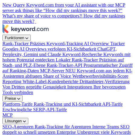
New
Query Keyword.com from your AI assistant with our MCP
server
ask things like “How did my rankings move this week?”
What’s my share of voice vs competitors?|
How did my rankings
move this week?
Funktionen
Rank-Tracker
Präzises Keyword-Tracking
AI Overview Tracker
Googles AI Overviews verfolgen
KI-Sichtbarkeit
ChatGPT,
Perplexity, Gemini und Claude
Keyword-Recherche
Keywords mit
hohem Potenzial entdecken
Lokaler Rank-Tracker
Präzision auf
Stadt- und PLZ-Ebene
Rank-Tracker-API
Programmatischer Zugriff
auf Ranking-Daten
MCP-Server
NEU
Keyword.com aus jedem KI-
Assistenten abfragen
Share of Voice
Wettbewerbsvisibilitäts-Score
Reporting
White-Label-Kundenberichte
Drittanbieter-Verifizierung
Von Dritten geprüfte Genauigkeit
Integrationen
Ihre bevorzugten
Tools verbinden
Preise
Plattform-Tarife
Rank-Tracking und KI-Sichtbarkeit
API-Tarife
Erschwingliche SERP-API-Tarife
MCP
Lösungen
SEO-Agenturen
Rank-Tracking für Agenturen
Interne Teams
SEO
doppelt so schnell umsetzen
Enterprise
Unbegrenzt viele Keywords