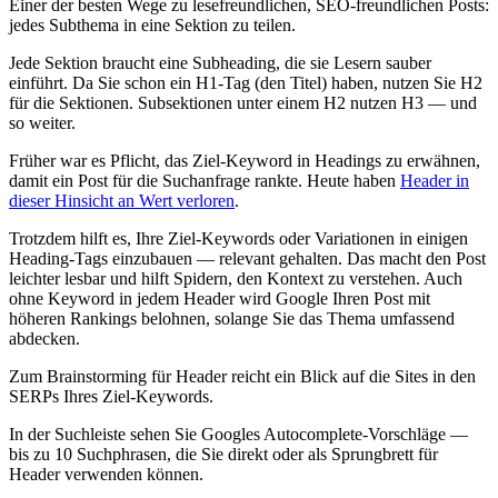
Einer der besten Wege zu lesefreundlichen, SEO-freundlichen Posts:
jedes Subthema in eine Sektion zu teilen.
Jede Sektion braucht eine Subheading, die sie Lesern sauber
einführt. Da Sie schon ein H1-Tag (den Titel) haben, nutzen Sie H2
für die Sektionen. Subsektionen unter einem H2 nutzen H3 — und
so weiter.
Früher war es Pflicht, das Ziel-Keyword in Headings zu erwähnen,
damit ein Post für die Suchanfrage rankte. Heute haben
Header in
dieser Hinsicht an Wert verloren
.
Trotzdem hilft es, Ihre Ziel-Keywords oder Variationen in einigen
Heading-Tags einzubauen — relevant gehalten. Das macht den Post
leichter lesbar und hilft Spidern, den Kontext zu verstehen. Auch
ohne Keyword in jedem Header wird Google Ihren Post mit
höheren Rankings belohnen, solange Sie das Thema umfassend
abdecken.
Zum Brainstorming für Header reicht ein Blick auf die Sites in den
SERPs Ihres Ziel-Keywords.
In der Suchleiste sehen Sie Googles Autocomplete-Vorschläge —
bis zu 10 Suchphrasen, die Sie direkt oder als Sprungbrett für
Header verwenden können.