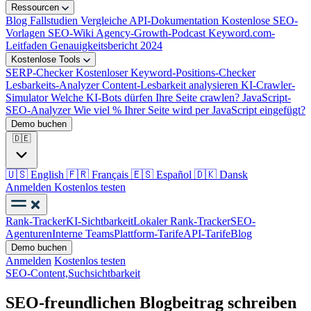
Ressourcen
Blog
Fallstudien
Vergleiche
API-Dokumentation
Kostenlose SEO-
Vorlagen
SEO-Wiki
Agency-Growth-Podcast
Keyword.com-
Leitfaden
Genauigkeitsbericht 2024
Kostenlose Tools
SERP-Checker
Kostenloser Keyword-Positions-Checker
Lesbarkeits-Analyzer
Content-Lesbarkeit analysieren
KI-Crawler-
Simulator
Welche KI-Bots dürfen Ihre Seite crawlen?
JavaScript-
SEO-Analyzer
Wie viel % Ihrer Seite wird per JavaScript eingefügt?
Demo buchen
🇩🇪
🇺🇸
English
🇫🇷
Français
🇪🇸
Español
🇩🇰
Dansk
Anmelden
Kostenlos testen
Rank-Tracker
KI-Sichtbarkeit
Lokaler Rank-Tracker
SEO-
Agenturen
Interne Teams
Plattform-Tarife
API-Tarife
Blog
Demo buchen
Anmelden
Kostenlos testen
SEO-Content,
Suchsichtbarkeit
SEO-freundlichen Blogbeitrag schreiben