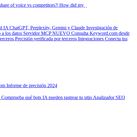
hare of voice vs competitors?|
How did my rankings move this
ad IA
ChatGPT, Perplexity, Gemini y Claude
Investigación de
a los datos
Servidor MCP
NUEVO
Consulta Keyword.com desde
terceros
Precisión verificada por terceros
Integraciones
Conecta tus
com
Informe de precisión 2024
A
Comprueba qué bots IA pueden rastrear tu sitio
Analizador SEO