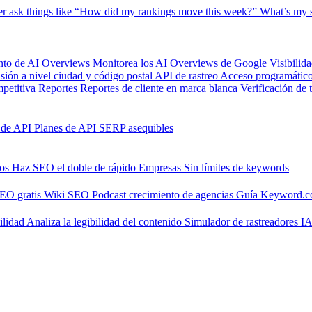
er
ask things like “How did my rankings move this week?”
What’s my s
nto de AI Overviews
Monitorea los AI Overviews de Google
Visibilid
isión a nivel ciudad y código postal
API de rastreo
Acceso programático 
petitiva
Reportes
Reportes de cliente en marca blanca
Verificación de 
 de API
Planes de API SERP asequibles
nos
Haz SEO el doble de rápido
Empresas
Sin límites de keywords
SEO gratis
Wiki SEO
Podcast crecimiento de agencias
Guía Keyword.
ilidad
Analiza la legibilidad del contenido
Simulador de rastreadores I