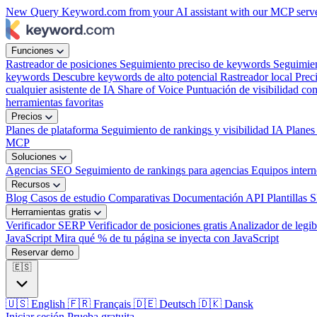
New
Query Keyword.com from your AI assistant with our MCP serv
Funciones
Rastreador de posiciones
Seguimiento preciso de keywords
Seguimie
keywords
Descubre keywords de alto potencial
Rastreador local
Prec
cualquier asistente de IA
Share of Voice
Puntuación de visibilidad com
herramientas favoritas
Precios
Planes de plataforma
Seguimiento de rankings y visibilidad IA
Planes
MCP
Soluciones
Agencias SEO
Seguimiento de rankings para agencias
Equipos inter
Recursos
Blog
Casos de estudio
Comparativas
Documentación API
Plantillas 
Herramientas gratis
Verificador SERP
Verificador de posiciones gratis
Analizador de legib
JavaScript
Mira qué % de tu página se inyecta con JavaScript
Reservar demo
🇪🇸
🇺🇸
English
🇫🇷
Français
🇩🇪
Deutsch
🇩🇰
Dansk
Iniciar sesión
Prueba gratuita