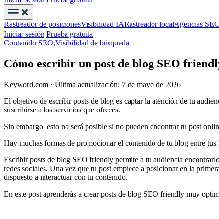
Rastreador de posiciones
Visibilidad IA
Rastreador local
Agencias SE
Iniciar sesión
Prueba gratuita
Contenido SEO,
Visibilidad de búsqueda
Cómo escribir un post de blog SEO friendl
Keyword.com
·
Última actualización: 7 de mayo de 2026
El objetivo de escribir posts de blog es captar la atención de tu audien
suscribirse a los servicios que ofreces.
Sin embargo, esto no será posible si no pueden encontrar tu post onlin
Hay muchas formas de promocionar el contenido de tu blog entre tus le
Escribir posts de blog SEO friendly permite a tu audiencia encontrarl
redes sociales. Una vez que tu post empiece a posicionar en la primera
dispuesto a interactuar con tu contenido.
En este post aprenderás a crear posts de blog SEO friendly muy optimi