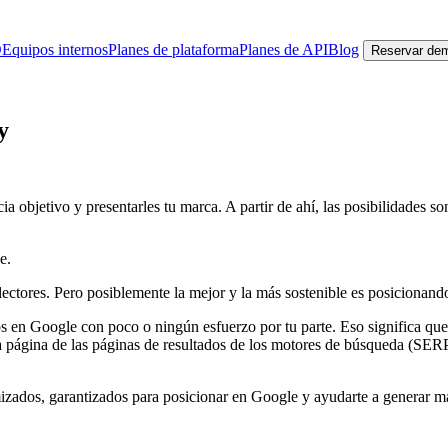
O
Equipos internos
Planes de plataforma
Planes de API
Blog
Reservar de
y
cia objetivo y presentarles tu marca. A partir de ahí, las posibilidades so
e.
ctores. Pero posiblemente la mejor y la más sostenible es posicionando
os en Google con poco o ningún esfuerzo por tu parte. Eso significa que
 página de las páginas de resultados de los motores de búsqueda (SERP),
zados, garantizados para posicionar en Google y ayudarte a generar más 